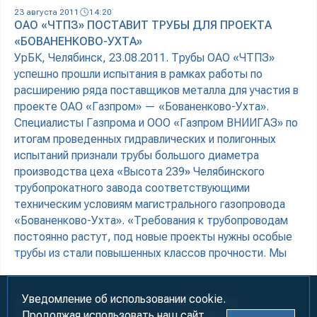
23 августа 2011
14:20
ОАО «ЧТПЗ» ПОСТАВИТ ТРУБЫ ДЛЯ ПРОЕКТА
«БОВАНЕНКОВО-УХТА»
УрБК, Челябинск, 23.08.2011. Трубы ОАО «ЧТПЗ»
успешно прошли испытания в рамках работы по
расширению ряда поставщиков металла для участия в
проекте ОАО «Газпром» — «Бованенково-Ухта».
Специалисты Газпрома и ООО «Газпром ВНИИГАЗ» по
итогам проведенных гидравлических и полигонных
испытаний признали трубы большого диаметра
производства цеха «Высота 239» Челябинского
трубопрокатного завода соответствующими
техническим условиям магистрального газопровода
«Бованенково-Ухта». «Требования к трубопроводам
постоянно растут, под новые проекты нужны особые
трубы из стали повышенных классов прочности. Мы
Уведомление об использовании cookie.
Информация предназначена для лиц старше 18 лет (18+)
Продолжая использовать наш сайт,
При использовании материалов ссылка на «УралБизнесКонсалтинг»