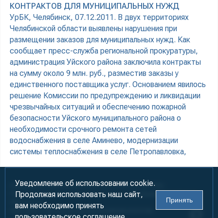
КОНТРАКТОВ ДЛЯ МУНИЦИПАЛЬНЫХ НУЖД
УрБК, Челябинск, 07.12.2011. В двух территориях
Челябинской области выявлены нарушения при
размещении заказов для муниципальных нужд. Как
сообщает пресс-служба региональной прокуратуры,
администрация Уйского района заключила контракты
на сумму около 9 млн. руб., разместив заказы у
единственного поставщика услуг. Основанием явилось
решение Комиссии по предупреждению и ликвидации
чрезвычайных ситуаций и обеспечению пожарной
безопасности Уйского муниципального района о
необходимости срочного ремонта сетей
водоснабжения в селе Аминево, модернизации
системы теплоснабжения в селе Петропавловка,
Уведомление об использовании cookie.
Информация предназначена для лиц старше 18 лет (18+)
Продолжая использовать наш сайт,
При использовании материалов ссылка на «УралБизнесКонсалтинг»
Принять
обязательна!
вам необходимо принять
2000-2026
Информационно-аналитическое агентство
пользовательское соглашение.