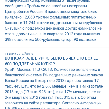
модификация купюр номиналом 5 тысяч рублей,
сообщает «Прайм» со ссылкой на материалы
Центробанка России. В прошедшем квартале было
выявлено 12,063 тысячи фальшивых пятитысячных
банкнот и 11,244 тысячи поддельных тысячерублевок.
Ситуация с подделкой дензнаков других номиналов не
столь драматична: в IV квартале 2012 года выявлено
398 поддельных 500-рублевых купюр, 90 подделок
11 июля 2013
08:01
ВО II КВАРТАЛЕ В УРФО БЫЛО ВЫЯВЛЕНО БОЛЕЕ
600 ПОДДЕЛЬНЫХ КУПЮР
УрБК, Москва, 11.07.2013. Количество выявленных в
банковской системе РФ поддельных денежных знаков
Банка России во II квартале 2013 года составило 17
тыс. 445 шт., что на 2,6% меньше, чем в 1-м квартале
2013 года (17 тыс. 923 шт.), и на 17% меньше, чем во
2-м квартале 2012 года (21 тыс. 015 шт.). Об этом
говорится на сайте регулятора. Согласно информации
ЦБ РФ о состоянии фальшивомонетничества в