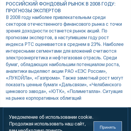
РОССИЙСКИЙ ФОНДОВЫЙ РЫНОК В 2008 ГОДУ:
ПРОГНОЗЫ ЭКСПЕРТОВ
В 2008 году наиболее привлекательным среди
секторов отечественного финансового рынка с точки
зрения доходности останется рынок акций. По
прогнозам экспертов, в наступившем году рост
индекса РТС оценивается в среднем в 23%. Наиболее
интересными сегментами для вложений считаются
электроэнергетика и нефтегазовая отрасль. Среди
бумаг, обладающих наибольшим потенциалом роста,
аналитики выделяют акции РАО «ЕЭС России»,
«ЛУКОЙЛа», «Газпрома». Также заметный рост могут
показать ценные бумаги «Дальсвязи», «Челябинского
цинкового завода», «ЮТК», «Полиметалла». Ситуация
на рынке корпоративных облигаций
Уведомление об использовании cookie.
Информация предназначена для лиц старше 18 лет (18+)
Продолжая использовать наш сайт,
При использовании материалов ссылка на «УралБизнесКонсалтинг»
Принять
обязательна!
вам необходимо принять