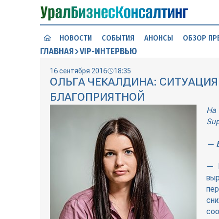
НОВОСТИ
СОБЫТИЯ
АНОНСЫ
ОБЗОР ПР
ГЛАВНАЯ
VIP-ИНТЕРВЬЮ
16 сентября 2016
18:35
ОЛЬГА ЧЕКАЛДИНА: СИТУАЦИЯ
БЛАГОПРИЯТНОЙ
На
Sup
— В
— П
вы
пер
сни
со