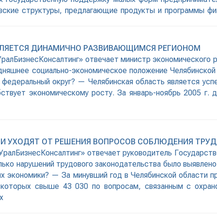
овские структуры, предлагающие продукты и программы фин
ности доступа к
ЯВЛЯЕТСЯ ДИНАМИЧНО РАЗВИВАЮЩИМСЯ РЕГИОНОМ
ралБизнесКонсалтинг» отвечает министр экономического р
дняшнее социально-экономическое положение Челябинской о
 федеральный округ? — Челябинская область является ус
ствует экономическому росту. За январь-ноябрь 2005 г. д
ЛИ УХОДЯТ ОТ РЕШЕНИЯ ВОПРОСОВ СОБЛЮДЕНИЯ ТРУ
ралБизнесКонсалтинг» отвечает руководитель Государстве
ько нарушений трудового законодательства было выявлено в
ях экономики? — За минувший год в Челябинской области 
 которых свыше 43 030 по вопросам, связанным с охран
х