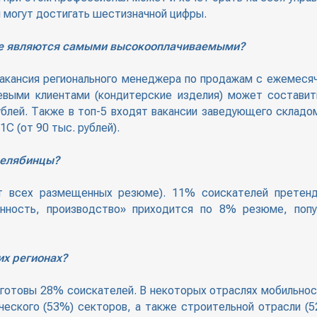
 могут достигать шестизначной цифры.
це являются самыми высокооплачиваемыми?
акансия регионального менеджера по продажам с ежемесяч
евыми клиентами (кондитерские изделия) может состави
ублей. Также в топ-5 входят вакансии заведующего склад
1С (от 90 тыс. рублей).
челябинцы?
 всех размещенных резюме). 11% соискателей претенд
нность, производство» приходится по 8% резюме, поп
их регионах?
к готовы 28% соискателей. В некоторых отраслях мобильно
ческого (53%) секторов, а также строительной отрасли (