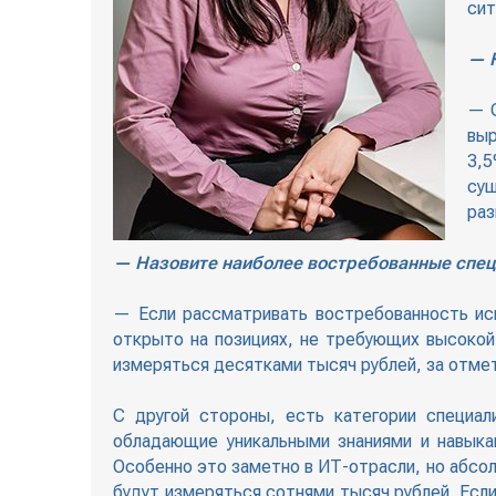
сит
— К
— С
выр
3,5
су
раз
— Назовите наиболее востребованные спец
— Если рассматривать востребованность иск
открыто на позициях, не требующих высокой
измеряться десятками тысяч рублей, за отмет
С другой стороны, есть категории специал
обладающие уникальными знаниями и навыка
Особенно это заметно в ИТ-отрасли, но абсо
будут измеряться сотнями тысяч рублей. Если