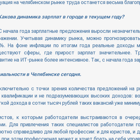
уация на челябинском рынке труда останется весьма благоп
акова динамика зарплат в городе в текущем году?
 начала года зарплатные предложения выросли незначитель
ажении. Учитывая динамику рынка, можно прогнозировать
%. На фоне инфляции по итогам года реальные доходы м
ществуют сферы, где прирост зарплат значительнее. Т
витие на ИТ-рынке более интенсивное. Так, с начала года з
иальности в Челябинске сегодня.
лючительно с точки зрения количества предложений на р
 квалификации и не подразумевающих высоких доходов: во
кой дохода в сотни тысяч рублей таких вакансий уже миним
истов, к которым работодатели выстраиваются в очере
ми. Для привлечения таких специалистов работодатели г
лютно справедливо для любой профессии: и для юристов, и 
 при этом профессионал может и хочет брать на себя упра