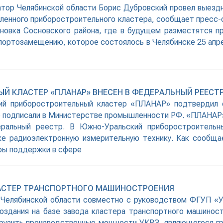
рнатор Челябинской области Борис Дубровский провел выез
енного приборостроительного кластера, сообщает пресс-с
иновка Сосновского района, где в будущем разместятся п
мпортозамещению, которое состоялось в Челябинске 25 апр
 КЛАСТЕР «ПЛАНАР» ВНЕСЕН В ФЕДЕРАЛЬНЫЙ РЕЕСТ
ский приборостроительный кластер «ПЛАНАР» подтвердил
е подписали в Министерстве промышленности РФ. «ПЛАНАР
еральный реестр. В Южно-Уральский приборостроительн
е радиоэлектронную измерительную технику. Как сообщае
ры поддержки в сфере
ЛАСТЕР ТРАНСПОРТНОГО МАШИНОСТРОЕНИЯ
о Челябинской области совместно с руководством ФГУП «У
оздания на базе завода кластера транспортного машинос
агрузить производственные мощности УКВЗ, являющегося 