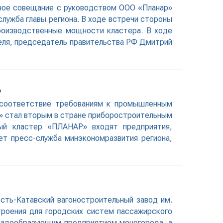
дное совещание с руководством ООО «Планар»
лужба главы региона. В ходе встречи стороны
роизводственные мощности кластера. В ходе
еля, председатель правительства РФ Дмитрий
Р
 соответствие требованиям к промышленным
» стал вторым в стране приборостроительным
ый кластер «ПЛАНАР» входят предприятия,
т пресс-служба минэкономразвития региона,
сть-Катавский вагоностроительный завод им.
троения для городских систем пассажирского
градообразующим предприятием моногорода, а