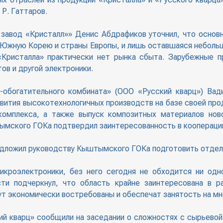
 Р. Гаттаров.
авод «Кристалл»» Денис Абдрафиков уточнил, что основн
 Южную Корею и страны Европы, и лишь оставшаяся неболь
«Кристалла» практически нет рынка сбыта. Зарубежные п
ов и другой электроники.
обогатительного комбината» (ООО «Русский кварц») Вад
вития высокотехнологичных производств на базе своей прод
омплекса, а также выпуск композитных материалов нов
ымского ГОКа подтвердил заинтересованность в кооперации 
едложил руководству Кыштымского ГОКа подготовить отдель
кроэлектроники, без него сегодня не обходится ни одно
ти подчеркнул, что область крайне заинтересована в р
ут экономически востребованы и обеспечат занятость на мн
ий кварц» сообщили на заседании о сложностях с сырьевой