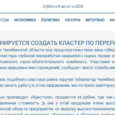
Суббота 8 августа 2026
ЕССЫ
ЭКОНОМИКА
ПОЛИТИКА
ОБЗОРЫ
ИНТЕРВЬЮ
НА
НИРУЕТСЯ СОЗДАТЬ КЛАСТЕР ПО ПЕРЕР
тве Челябинской области под председательством вице-губе
кластера глубокой переработки кварцевого сырья. Кроме э
ымского горно-обогатительного комбината. Участники с
азы кварцевых месторождений, сообщает пресс-служба мин
ле подобного кластера ранее поручил губернатор Челябинс
с начать работу в этом направлении, вести поиск заинтере
ые производит «Кристалл», продается за рубеж, где они 
авленная стоимость (а она у этой продукции очень высо
нской области предприятия по выпуску высокотехнологичн
ых отраслей из продукции «Кристалла» и «Русского кварца»