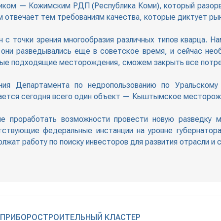
ком — Кожимским РДП (Республика Коми), который разорв
м отвечает тем требованиям качества, которые диктует ры
 с точки зрения многообразия различных типов кварца. Н
 они разведывались еще в советское время, и сейчас не
овые подходящие месторождения, сможем закрыть все потре
ания Департамента по недропользованию по Уральскому
ается сегодня всего один объект — Кыштымское месторож
е проработать возможности провести новую разведку 
тствующие федеральные инстанции на уровне губернатора 
лжат работу по поиску инвесторов для развития отрасли и 
Н ПРИБОРОСТРОИТЕЛЬНЫЙ КЛАСТЕР