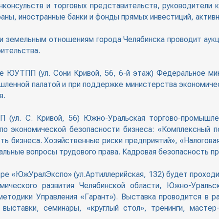
консульств и торговых представительств, руководители к
аны, иностранные банки и фонды прямых инвестиций, актив
и земельным отношениям города Челябинска проводит аукц
оительства.
але ЮУТПП (ул. Сони Кривой, 56, 6-й этаж) Федеральное м
ленной палатой и при поддержке министерства экономичес
в.
 (ул. С. Кривой, 56) Южно-Уральская торгово-промышле
по экономической безопасности бизнеса: «Комплексный по
ть бизнеса. Хозяйственные риски предприятий», «Налогова
альные вопросы трудового права. Кадровая безопасность п
тре «ЮжУралЭкспо» (ул.Артиллерийская, 132) будет проходи
мического развития Челябинской области, Южно-Уральс
етодики Управления «Гарант»). Выставка проводится в ра
 выставки, семинары, «круглый стол», тренинги, мастер-