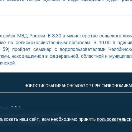
войск МВД России. В 8.30 в министерстве сельского хозяй
ие по сельскохозяйственным вопросам. В 10.00 в здании
, 59) пройдет семинар с водопользователями Челябинск
ами, находящимися в федеральной, областной и муниципаль
инской
НОВОСТИ
СОБЫТИЯ
АНОНСЫ
ОБЗОР ПРЕССЫ
ЭКОНОМИКА
лет (18+)
ралБизнесКонсалтинг» обязательна!
льзовать наш сайт, вам необходимо принять
пользовательск
нтство «УралБизнесКонсалтинг»