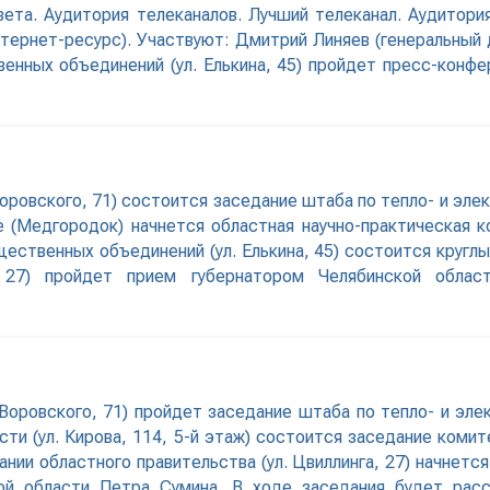
зета. Аудитория телеканалов. Лучший телеканал. Аудитори
нтернет-ресурс). Участвуют: Дмитрий Линяев (генеральный
венных объединений (ул. Елькина, 45) пройдет пресс-конф
Воровского, 71) состоится заседание штаба по тепло- и эле
е (Медгородок) начнется областная научно-практическая к
бщественных объединений (ул. Елькина, 45) состоится кругл
а, 27) пройдет прием губернатором Челябинской обла
 Воровского, 71) пройдет заседание штаба по тепло- и эле
ти (ул. Кирова, 114, 5-й этаж) состоится заседание коми
дании областного правительства (ул. Цвиллинга, 27) начнет
кой области Петра Сумина. В ходе заседания будет рас