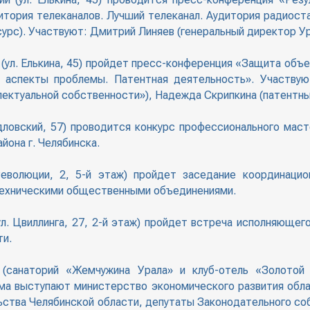
итория телеканалов. Лучший телеканал. Аудитория радиос
сурс). Участвуют: Дмитрий Линяев (генеральный директор 
ул. Елькина, 45) пройдет пресс-конференция «Защита объе
 аспекты проблемы. Патентная деятельность». Участвую
лектуальной собственности»), Надежда Скрипкина (патентны
дловский, 57) проводится конкурс профессионального мас
йона г. Челябинска.
Революции, 2, 5-й этаж) пройдет заседание координаци
техническими общественными объединениями.
ул. Цвиллинга, 27, 2-й этаж) пройдет встреча исполняюще
ти.
(санаторий «Жемчужина Урала» и клуб-отель «Золотой п
ума выступают министерство экономического развития обл
ьства Челябинской области, депутаты Законодательного со