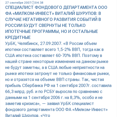
27 сентября 2007
04:38
СПЕЦИАЛИСТ ФОНДОВОГО ДЕПАРТАМЕНТА ООО
ФА «МИЛКОМ-ИНВЕСТ» ВИТАЛИЙ ШУРУПОВ: В
СЛУЧАЕ НЕГАТИВНОГО РАЗВИТИЯ СОБЫТИЙ В
РОССИИ БУДУТ СВЕРНУТЫ НЕ ТОЛЬКО
ИПОТЕЧНЫЕ ПРОГРАММЫ, НО И ОСТАЛЬНЫЕ
КРЕДИТНЫЕ
УрБК, Челябинск, 27.09.2007. «В России объем
ипотеки составляет всего 1,5-2% ВВП, тогда как в
США ипотека составляет 60-70% ВВП. Поэтому в
нашей стране некоторые изменения на данном рынке
не будут заметны, а в США любые неприятности на
рынке ипотеки затронут не только финансовые рынки,
но и отразятся на объеме ВВП страны. Так, чистая
прибыль Сбербанка РФ на 1 сентября 2007г. составила
66,3 млрд. руб. и по РСБУ выросла по сравнению с
данными на 1 сентября 2006 г. на 8,3%, особо и не
заметив кризиса», — заявил УрБК специалист
фондового департамента ООО ФА «Милком-Инвест»
Виталий Шурупов. «Что