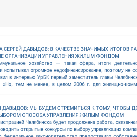
 СЕРГЕЙ ДАВЫДОВ: В КАЧЕСТВЕ ЗНАЧИМЫХ ИТОГОВ РАБ
АНЕ ОРГАНИЗАЦИИ УПРАВЛЕНИЯ ЖИЛЫМ ФОНДОМ
оммунальное хозяйство — такая сфера, итоги деятельн
и испытывал огромное недофинансирование, поэтому не с
явил в интервью УрБК первый заместитель главы Челябинс
 «Но, тем не менее, в целом 2006 г. для жилищно-комм
ногих других
 ДАВЫДОВ: МЫ БУДЕМ СТРЕМИТЬСЯ К ТОМУ, ЧТОБЫ ДО
 ВЫБОРОМ СПОСОБА УПРАВЛЕНИЯ ЖИЛЫМ ФОНДОМ
инистрацией Челябинска будет продолжена работа, связанна
проводить открытые конкурсы по выбору управляющих компа
Но федеральное законодательство предоставило собствен