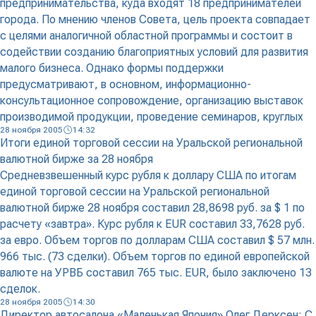
предпринимательства, куда входят 18 предпринимателей
города. По мнению членов Совета, цель проекта совпадает
с целями аналогичной областной программы и состоит в
содействии созданию благоприятных условий для развития
малого бизнеса. Однако формы поддержки
предусматривают, в основном, информационно-
консультационное сопровождение, организацию выставок
производимой продукции, проведение семинаров, круглых
28 ноября 2005
14:32
Итоги единой торговой сессии на Уральской региональной
валютной бирже за 28 ноября
Средневзвешенный курс рубля к доллару США по итогам
единой торговой сессии на Уральской региональной
валютной бирже 28 ноября составил 28,8698 руб. за $ 1 по
расчету «завтра». Курс рубля к EUR составил 33,7628 руб.
за евро. Объем торгов по долларам США составил $ 57 млн.
966 тыс. (73 сделки). Объем торгов по единой европейской
валюте на УРВБ составил 765 тыс. EUR, было заключено 13
сделок.
28 ноября 2005
14:30
Директор автосалона «Маленькая Япония» Олег Дерксен: С