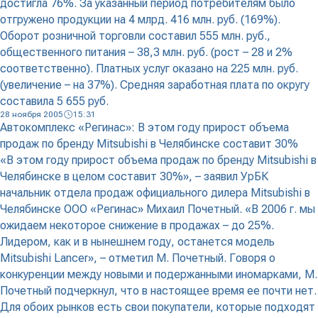
достигла 76%. За указанный период потребителям было
отгружено продукции на 4 млрд. 416 млн. руб. (169%).
Оборот розничной торговли составил 555 млн. руб.,
общественного питания – 38,3 млн. руб. (рост – 28 и 2%
соответственно). Платных услуг оказано на 225 млн. руб.
(увеличение – на 37%). Средняя заработная плата по округу
составила 5 655 руб.
28 ноября 2005
15:31
Автокомплекс «Регинас»: В этом году прирост объема
продаж по бренду Mitsubishi в Челябинске составит 30%
«В этом году прирост объема продаж по бренду Mitsubishi в
Челябинске в целом составит 30%», – заявил УрБК
начальник отдела продаж официального дилера Mitsubishi в
Челябинске ООО «Регинас» Михаил Почетный. «В 2006 г. мы
ожидаем некоторое снижение в продажах – до 25%.
Лидером, как и в нынешнем году, останется модель
Mitsubishi Lancer», – отметил М. Почетный. Говоря о
конкуренции между новыми и подержанными иномарками, М.
Почетный подчеркнул, что в настоящее время ее почти нет.
Для обоих рынков есть свои покупатели, которые подходят