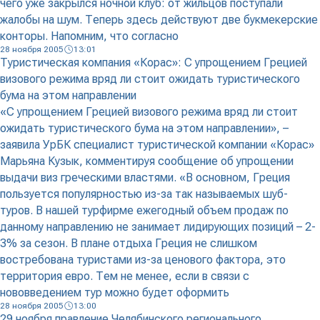
чего уже закрылся ночной клуб: от жильцов поступали
жалобы на шум. Теперь здесь действуют две букмекерские
конторы. Напомним, что согласно
28 ноября 2005
13:01
Туристическая компания «Корас»: С упрощением Грецией
визового режима вряд ли стоит ожидать туристического
бума на этом направлении
«С упрощением Грецией визового режима вряд ли стоит
ожидать туристического бума на этом направлении», –
заявила УрБК специалист туристической компании «Корас»
Марьяна Кузык, комментируя сообщение об упрощении
выдачи виз греческими властями. «В основном, Греция
пользуется популярностью из-за так называемых шуб-
туров. В нашей турфирме ежегодный объем продаж по
данному направлению не занимает лидирующих позиций – 2-
3% за сезон. В плане отдыха Греция не слишком
востребована туристами из-за ценового фактора, это
территория евро. Тем не менее, если в связи с
нововведением тур можно будет оформить
28 ноября 2005
13:00
29 ноября правление Челябинского регионального