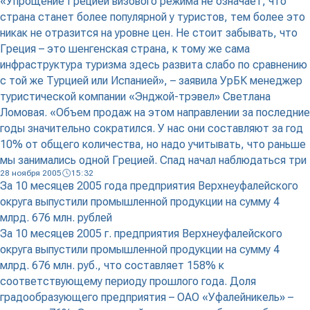
«Упрощение Грецией визового режима не означает, что
страна станет более популярной у туристов, тем более это
никак не отразится на уровне цен. Не стоит забывать, что
Греция – это шенгенская страна, к тому же сама
инфраструктура туризма здесь развита слабо по сравнению
с той же Турцией или Испанией», – заявила УрБК менеджер
туристической компании «Энджой-трэвел» Светлана
Ломовая. «Объем продаж на этом направлении за последние
годы значительно сократился. У нас они составляют за год
10% от общего количества, но надо учитывать, что раньше
мы занимались одной Грецией. Спад начал наблюдаться три
28 ноября 2005
15:32
За 10 месяцев 2005 года предприятия Верхнеуфалейского
округа выпустили промышленной продукции на сумму 4
млрд. 676 млн. рублей
За 10 месяцев 2005 г. предприятия Верхнеуфалейского
округа выпустили промышленной продукции на сумму 4
млрд. 676 млн. руб., что составляет 158% к
соответствующему периоду прошлого года. Доля
градообразующего предприятия – ОАО «Уфалейникель» –