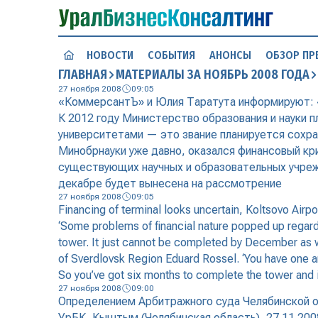
НОВОСТИ
СОБЫТИЯ
АНОНСЫ
ОБЗОР ПР
ГЛАВНАЯ
МАТЕРИАЛЫ ЗА НОЯБРЬ 2008 ГОДА
27 ноября 2008
09:05
«КоммерсантЪ» и Юлия Таратута информируют: «
К 2012 году Министерство образования и науки п
университетами — это звание планируется сохр
Минобрнауки уже давно, оказался финансовый кр
существующих научных и образовательных учрежд
декабре будет вынесена на рассмотрение
27 ноября 2008
09:05
Financing of terminal looks uncertain, Koltsovo Airpo
‘Some problems of financial nature popped up regardin
tower. It just cannot be completed by December as we
of Sverdlovsk Region Eduard Rossel. ‘You have one and
So you’ve got six months to complete the tower and 
27 ноября 2008
09:00
Определением Арбитражного суда Челябинской о
УрБК, Кыштым (Челябинская область), 27.11.20