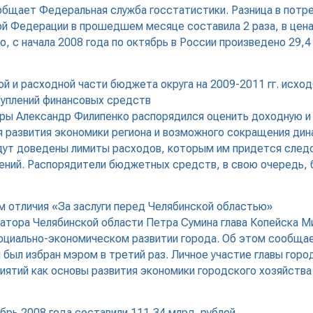
сообщает Федеральная служба госстатистики. Разница в потр
кой Федерации в прошедшем месяце составила 2 раза, в цена
го, с начала 2008 года по октябрь в России произведено 29,
 и расходной части бюджета округа на 2009-2011 гг. исход
туплений финансовых средств
ры Александр Филипенко распорядился оценить доходную и
ия развития экономики региона и возможного сокращения ди
ут доведены лимиты расходов, которым им придется следов
лений. Распорядители бюджетных средств, в свою очередь,
м отличия «За заслуги перед Челябинской областью»
натора Челябинской области Петра Сумина глава Копейска 
оциально-экономическом развитии города. Об этом сообщае
н был избран мэром в третий раз. Личное участие главы гор
ятий как основы развития экономики городского хозяйства
ь 2008 года составили 111,34 млрд. рублей