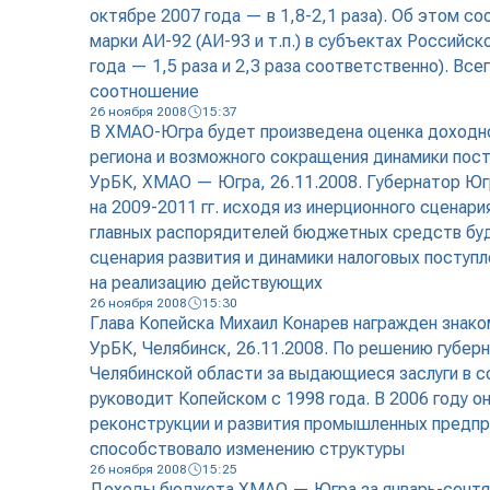
октябре 2007 года — в 1,8-2,1 раза). Об этом 
марки АИ-92 (АИ-93 и т.п.) в субъектах Российс
года — 1,5 раза и 2,3 раза соответственно). Все
соотношение
26 ноября 2008
15:37
В ХМАО-Югра будет произведена оценка доходной
региона и возможного сокращения динамики пос
УрБК, ХМАО — Югра, 26.11.2008. Губернатор Юг
на 2009-2011 гг. исходя из инерционного сценар
главных распорядителей бюджетных средств буд
сценария развития и динамики налоговых поступ
на реализацию действующих
26 ноября 2008
15:30
Глава Копейска Михаил Конарев награжден знако
УрБК, Челябинск, 26.11.2008. По решению губер
Челябинской области за выдающиеся заслуги в с
руководит Копейском с 1998 года. В 2006 году о
реконструкции и развития промышленных предпри
способствовало изменению структуры
26 ноября 2008
15:25
Доходы бюджета ХМАО — Югра за январь-сентябр