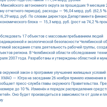
ансийского автономного округа за прошедших 9 месяцев 200
 отчетного периода), расходы — 96,04 млрд. руб. (62,5 % к
16,29 млрд. руб. По словам директора Департамента финан
кономического блока — 15,3 млрд. руб. (рост на 74,2 % про
я обследовать 17 объектов с массовым пребыванием людей
 радиационной и экологической безопасности Челябинской 
темой заседания стала деятельность рабочей группы, созда
ъектов региона. В Челябинской области обследование техни
аля 2007 года. Разработаны и утверждены областной и му
окружной закон о программе улучшения жилищных условий н
ХМАО — Югра на заседании 26 ноября приняло изменения в 
 сообщает пресс-служба главы окружного Правительства. Пр
размере до 10 %. Изменён и порядок распределения средс
тей». Оно будет производиться в зависимости от доли и п
му