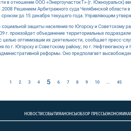
ти в отношении ООО «ЭнергоучастокТ» (г. Южноуральск) вв
1.2008 Решением Арбитражного суда Челябинской области в
 сроком до 15 декабря текущего года. Управляющим утверж
е социальной защиты населения по Югорску и Советскому р
09 г. произойдет объединение территориальных подразделе
целью оптимизации их деятельности, сообщает пресс-служба
я по г. Югорску и Советскому району; по г. Нефтеюганску 
 административной реформы. Оно предполагает высвобожде
5
1
2
3
4
6
7
8
9
10
...
45
НОВОСТИ
СОБЫТИЯ
АНОНСЫ
ОБЗОР ПРЕССЫ
ЭКОНОМИКА