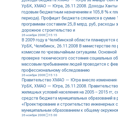
УрБК, ХМАО — Югра, 26.11.2008. Доходы Ханты-М
годовым бюджетным назначениям и 105,8 % к плану
периода). Профицит бюджета сложился в сумме 
программам составили 25,8 млрд. руб, расходы э
дорожное строительство и
26 ноября 2008
15:15
В 2009 году в Челябинской области планируетс
УрБК, Челябинск, 26.11.2008 В министерстве по
комиссии по чрезвычайным ситуациям. Основной 
проверке технического состояния социальных об
массовым пребыванием людей проводится с февр
профессиональному обследованию
26 ноября 2008
15:13
Правительство ХМАО — Югра внесло изменения в 
УрБК, ХМАО — Югра, 26.11.2008. Правительство 
жилищных условий населения на 2005 – 2015 гг,
средств бюджета муниципальных образований в 
«Проектирование и строительство инженерных се
муниципальным образованием к общему окружно
26 ноября 2008
15:00