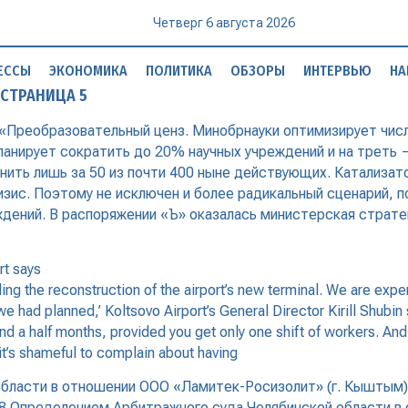
Четверг 6 августа 2026
ЕССЫ
ЭКОНОМИКА
ПОЛИТИКА
ОБЗОРЫ
ИНТЕРВЬЮ
НА
СТРАНИЦА 5
Преобразовательный ценз. Минобрнауки оптимизирует числ
ланирует сократить до 20% научных учреждений и на треть 
анить лишь за 50 из почти 400 ныне действующих. Катализа
изис. Поэтому не исключен и более радикальный сценарий, 
ений. В распоряжении «Ъ» оказалась министерская стратег
rt says
g the reconstruction of the airport’s new terminal. We are experi
 had planned,’ Koltsovo Airport’s General Director Kirill Shubin
 a half months, provided you get only one shift of workers. And y
it’s shameful to complain about having
бласти в отношении ООО «Ламитек-Росизолит» (г. Кыштым
08 Определением Арбитражного суда Челябинской области в