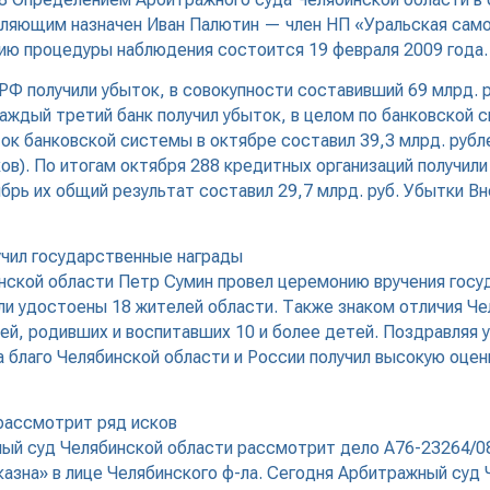
ляющим назначен Иван Палютин — член НП «Уральская само
ию процедуры наблюдения состоится 19 февраля 2009 года.
РФ получили убыток, в совокупности составивший 69 млрд. 
каждый третий банк получил убыток, в целом по банковской с
 банковской системы в октябре составил 39,3 млрд. рубле
в). По итогам октября 288 кредитных организаций получили
ябрь их общий результат составил 29,7 млрд. руб. Убытки 
учил государственные награды
инской области Петр Сумин провел церемонию вручения госуд
и удостоены 18 жителей области. Также знаком отличия Че
й, родивших и воспитавших 10 и более детей. Поздравляя 
 благо Челябинской области и России получил высокую оценку
рассмотрит ряд исков
жный суд Челябинской области рассмотрит дело А76-23264/
азна» в лице Челябинского ф-ла. Сегодня Арбитражный суд 