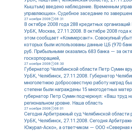
Кыштым) введено наблюдение. Временным управ
управляющих». Судебное заседание по завершен
27 ноября 2008
08:31
В октябре 2008 года 288 кредитных организаций 
УрБК, Москва, 27.11.2008. В октябре 2008 года 
этом сообщает «Коммерсант». Совокупный убыток
которых были использованы данные ЦБ (970 банко
руб. Прибыльными оказались 683 банка — за окт
госкорпорацией,
27 ноября 2008
08:30
Губернатор Челябинской области Петр Сумин вр
УрБК, Челябинск, 27.11.2008. Губернатор Челяб
многолетнюю добросовестную работу наград был
степени были награждены 15 многодетных матере
губернатор Петр Сумин подчеркнул: «Ваш труд на
региональном уровне. Наша область
27 ноября 2008
08:01
Сегодня Арбитражный суд Челябинской области 
УрБК, Челябинск, 27.11.2008. Сегодня Арбитра
Южурал-Аско», а ответчиком — ООО «Северная к