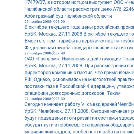
17479/07, в котором истцом выступает ООО «Ч
Челябинской области рассмотрит дело А76-2246
Арбитражный суд Челябинской области
27 ноября 2008
08:00
В октябре текущего года цены российских произ
УрБК, Москва, 27.11.2008 В октябре текущего го
Вместе с тем, тарифы на перекачку нефти трубо
Федеральная служба государственной статистик
27 ноября 2008
07:48
ОАО «Газпром»: Изменения в действующие Прави
УрБК, Москва, 27.11.2008. При рассмотрении в
директоров компании отметил, что применяемы
РФ. Однако, основываясь на многолетней практи
поставки газа в Российской Федерации», утвер
специфики долгосрочных договоров. Таким
27 ноября 2008
07:30
Сегодня начинает работу VI съезд врачей Челяб
УрБК, Челябинск, 27.11.2008. Сегодня начинает 
будут подведены итоги развития системы здрав
обсудят пути и проблемы становления общевраче
медицинских кадров, особенности работы поликл