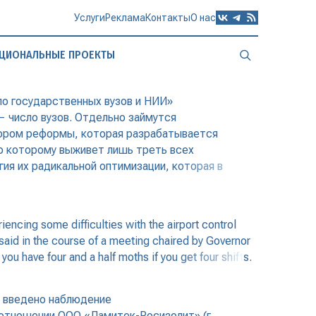
Услуги
Реклама
Контакты
О нас
ЦИОНАЛЬНЫЕ ПРОЕКТЫ
о государственных вузов и НИИ»
— число вузов. Отдельно займутся
тором реформы, которая разрабатывается
по которому выживет лишь треть всех
ия их радикальной оптимизации, которая в
encing some difficulties with the airport control
 said in the course of a meeting chaired by Governor
ou have four and a half moths if you get four shifts.
) введено наблюдение
 отношении ООО «Ламитек-Росизолит» (г.