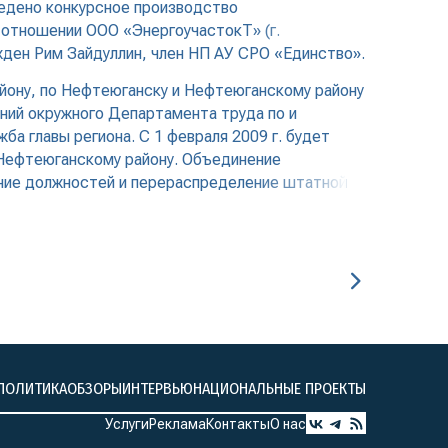
едено конкурсное производство
 отношении ООО «ЭнергоучастокТ» (г.
ден Рим Зайдуллин, член НП АУ СРО «Единство».
айону, по Нефтеюганску и Нефтеюганскому району
ний окружного Департамента труда по и
 главы региона. С 1 февраля 2009 г. будет
и Нефтеюганскому району. Объединение
ние должностей и перераспределение штатной
ПОЛИТИКА
ОБЗОРЫ
ИНТЕРВЬЮ
НАЦИОНАЛЬНЫЕ ПРОЕКТЫ
Услуги
Реклама
Контакты
О нас