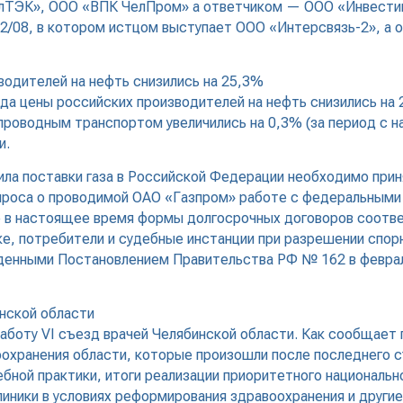
елТЭК», ООО «ВПК ЧелПром» а ответчиком — ООО «Инвестиц
2/08, в котором истцом выступает ООО «Интерсвязь-2», а 
водителей на нефть снизились на 25,3%
да цены российских производителей на нефть снизились на 2
проводным транспортом увеличились на 0,3% (за период с н
и.
ла поставки газа в Российской Федерации необходимо прин
опроса о проводимой ОАО «Газпром» работе с федеральными
е в настоящее время формы долгосрочных договоров соотв
ке, потребители и судебные инстанции при разрешении спо
жденными Постановлением Правительства РФ № 162 в феврал
инской области
работу VI съезд врачей Челябинской области. Как сообщает 
оохранения области, которые произошли после последнего 
бной практики, итоги реализации приоритетного национальн
иники в условиях реформирования здравоохранения и други