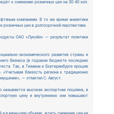
едёт к снижению розничных цен на 30-40 коп.
ефтяным компаниям. В то же время аналитики
ю розничных цен в долгосрочной перспективе.
родукты ОАО «Лукойл» — результат политики
оциально-экономического развития страны и
днего бизнеса (в годовом бюджете последних
теста. Так, в Тюмени и Екатеринбурге прошли
. «Учитывая близость региона к традиционно
мущение», — отметил С. Август.
о называется высокая экспортная пошлина, в
кспортную цену и внутреннюю они повышают
й и в меньшем объеме, ждать снижение цен на