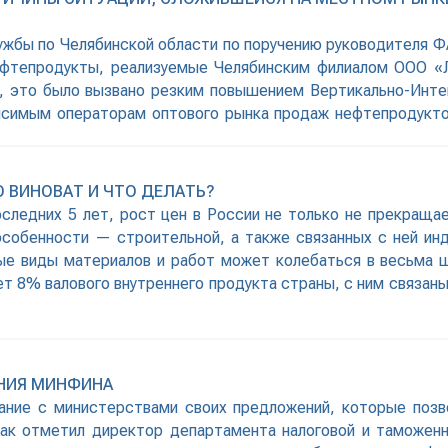
ужбы по Челябинской области по поручению руководителя Ф
ефтепродукты, реализуемые Челябинским филиалом ООО «
С, это было вызвано резким повышением Вертикально-Инт
исимым операторам оптового рынка продаж нефтепродук
ь розничные цены
О ВИНОВАТ И ЧТО ДЕЛАТЬ?
следних 5 лет, рост цен в России не только не прекраща
особенности — строительной, а также связанных с ней ин
ные виды материалов и работ может колебаться в весьма 
 8% валового внутреннего продукта страны, с ним связаны
НИЯ МИНФИНА
ание с министерствами своих предложений, которые позв
Как отметил директор департамента налоговой и таможенн