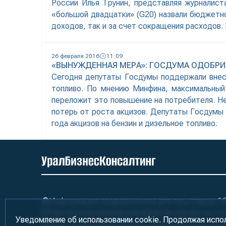
России Илья Трунин, представляя журналис
«большой двадцатки» (G20) назвали бюджетной
доходов, так и за счет сокращения расходов.
26 февраля 2016
11:09
«ВЫНУЖДЕННАЯ МЕРА»: ГОСДУМА ОДОБРИ
Сегодня депутаты Госдумы поддержали внесе
топливо. По мнению Минфина, максимальный
переложит это повышение на потребителя. Не
потерь от роста акцизов. Депутаты Госдумы н
года акцизов на бензин и дизельное топливо.
Информация предназначена для лиц старше 18 
При использовании материалов ссылка на «У
Уведомление об использовании cookie. Продолжая испо
2000-2026
Информационно-аналитическое аге