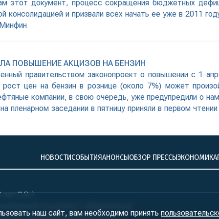
там этот документ, процесс сокращения бюджетных дефиц
 консолидацией и призвали всех начать ее уже в 2011 год
 Минфин
ЛА ПОВЫШЕНИЕ АКЦИЗОВ НА БЕНЗИН
нный правительством законопроект о повышении с 1 апре
 рост цен на бензин в рознице (около 7%) может произой
фтяные компании, в свою очередь, уже предупредили о на
а пленарном заседании в пятницу приняли в первом чтении
НОВОСТИ
СОБЫТИЯ
АНОНСЫ
ОБЗОР ПРЕССЫ
ЭКОНОМИКА
лет (18+)
ралБизнесКонсалтинг» обязательна!
льзовать наш сайт, вам необходимо принять
пользовательск
нтство «УралБизнесКонсалтинг»