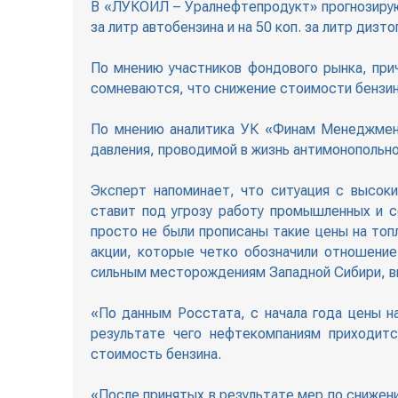
В «ЛУКОЙЛ – Уралнефтепродукт» прогнозируют
за литр автобензина и на 50 коп. за литр дизто
По мнению участников фондового рынка, при
сомневаются, что снижение стоимости бензин
По мнению аналитика УК «Финам Менеджмент
давления, проводимой в жизнь антимонопольно
Эксперт напоминает, что ситуация с высок
ставит под угрозу работу промышленных и с
просто не были прописаны такие цены на топ
акции, которые четко обозначили отношение
сильным месторождениям Западной Сибири, в
«По данным Росстата, с начала года цены н
результате чего нефтекомпаниям приходит
стоимость бензина.
«После принятых в результате мер по снижен