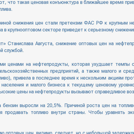
, что такая ценовая конъюнктура в ближайшее время прив
плива.
чиной снижения цен стали претензии ФАС РФ к крупным н
а в крупнооптовом секторе приведет к серьезному снижени
» Станислава Августа, снижение оптовых цен на нефтеп
й службой.
ими ценами на нефтепродукты, которая ухудшает темпы с
ельскохозяйственных предприятий, а также малого и сре
ливо), привела в последнее время к нескольким акциям про
 населения и малого бизнеса к текущему ценовому уровню
ысокие цены на нефтепродукты вызывают справедливое воз
а бензин выросли на 20,5%. Причиной роста цен на топлив
ся продавать топливо внутри страны. Чтобы уравнять э
ию оптовых цен, видимо, следует, но с небольшой задержко