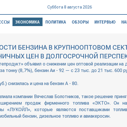
Суббота 8 августа 2026
ЕССЫ
ЭКОНОМИКА
ПОЛИТИКА
ОБЗОРЫ
ИНТЕРВЬЮ
НА
СТИ БЕНЗИНА В КРУПНООПТОВОМ СЕКТ
ИЧНЫХ ЦЕН В ДОЛГОСРОЧНОЙ ПЕРСПЕ
продукт» объявил о снижении цен оптовой реализации на ди
а тонну (8,7%), бензин Аи - 92 — с 23 тыс. до 21 тыс. 600 ру
б.) снизилась и цена на бензин А - 80.
илиала компании Вячеслав Болотников, такое решение приня
сширением продаж фирменного топлива «ЭКТО». Он на
ппы «ЛУКОЙЛ», которые являются поставщиками топли
обильный бензин, дизельное топливо и авиакеросин.