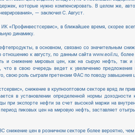
здержек, которые нужно компенсировать. В целом же, авт
еврирования», — заключил С. Август.
 ИК «Профинвестсервис», в ближайшее время, скорее все
ьную динамику.
нефтепродукты, в основном, связано со значительным сни
отношению к августу, по данным сайта www.eoil.ru, более 
ь и снижение мировых цен, как на сырую нефть, так и
, что в свою очередь ведет к увеличению предложения 
о, свою роль сыграли претензии ФАС по поводу завышения ц
тсервис», снижение в крупнооптовом секторе вряд ли при
чается в установлении определенной нормы доходности
ды при экспорте нефти за счет высокой маржи на внутре
в период пиковых цен на мировую нефть, заставляет отыгр
ЗС снижение цен в розничном секторе более вероятно, чем 