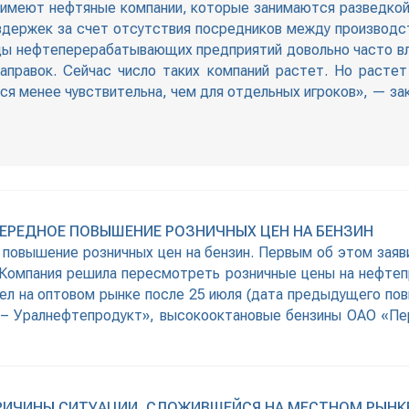
ок имеют нефтяные компании, которые занимаются разведко
здержек за счет отсутствия посредников между производс
цы нефтеперерабатывающих предприятий довольно часто вл
аправок. Сейчас число таких компаний растет. Но растет
ся менее чувствительна, чем для отдельных игроков», — з
ЕРЕДНОЕ ПОВЫШЕНИЕ РОЗНИЧНЫХ ЦЕН НА БЕНЗИН
 повышение розничных цен на бензин. Первым об этом заяв
омпания решила пересмотреть розничные цены на нефтепр
 на оптовом рынке после 25 июля (дата предыдущего повы
– Уралнефтепродукт», высокооктановые бензины ОАО «Пе
РИЧИНЫ СИТУАЦИИ, СЛОЖИВШЕЙСЯ НА МЕСТНОМ РЫНКЕ