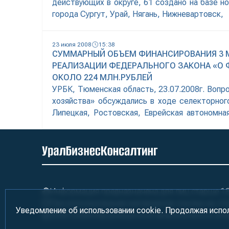
действующих в округе, 61 создано на базе 
города Сургут, Урай, Нягань, Нижневартовск,
23 июля 2008
15:38
СУММАРНЫЙ ОБЪЕМ ФИНАНСИРОВАНИЯ 3 М
РЕАЛИЗАЦИИ ФЕДЕРАЛЬНОГО ЗАКОНА «О
ОКОЛО 224 МЛН.РУБЛЕЙ
УРБК, Тюменская область, 23.07.2008г. Воп
хозяйства» обсуждались в ходе селекторног
Липецкая, Ростовская, Еврейская автономн
коммунального комплекса и информационной
губернатора округа. В ходе совещания была з
Информация предназначена для лиц старше 18 
При использовании материалов ссылка на «У
Уведомление об использовании cookie. Продолжая испо
2000-2026
Информационно-аналитическое аге