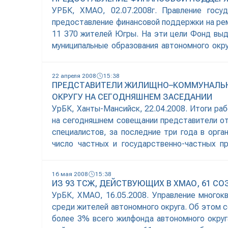
УРБК, ХМАО, 02.07.2008г. Правление гос
предоставление финансовой поддержки на рем
11 370 жителей Югры. На эти цели Фонд выд
муниципальные образования автономного окр
ремонта жильяЮ, сообщает пресс-служба губ
22 апреля 2008
15:38
ПРЕДСТАВИТЕЛИ ЖИЛИЩНО–КОММУНАЛЬН
ОКРУГУ НА СЕГОДНЯШНЕМ ЗАСЕДАНИИ
УрБК, Ханты-Мансийск, 22.04.2008. Итоги ра
на сегодняшнем совещании представители от
специалистов, за последние три года в орг
число частных и государственно-частных 
жилищно-коммунального хозяйства» имеют пр
16 мая 2008
15:38
ИЗ 93 ТСЖ, ДЕЙСТВУЮЩИХ В ХМАО, 61 С
УрБК, ХМАО, 16.05.2008. Управление много
среди жителей автономного округа. Об этом 
более 3% всего жилфонда автономного округ