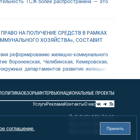
еятельность ТСЖ более распространена — это
ПРАВО НА ПОЛУЧЕНИЕ СРЕДСТВ В РАМКАХ
ММУНАЛЬНОГО ХОЗЯЙСТВА», СОСТАВИТ
ствия реформированию жилищно-коммунального
тие Воронежская, Челябинская, Кемеровская,
 окружных департаментов развития жилищно-
альных образований, сообщает пресс-служба
ПОЛИТИКА
ОБЗОРЫ
ИНТЕРВЬЮ
НАЦИОНАЛЬНЫЕ ПРОЕКТЫ
Услуги
Реклама
Контакты
О нас
8 (343) 356-74-16
8 (343) 356-74-17
ое соглашение.
Принять
8 (343) 356-74-18