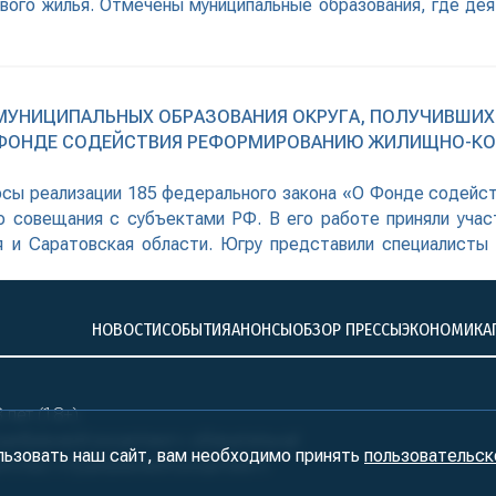
нового жилья. Отмечены муниципальные образования, где д
УНИЦИПАЛЬНЫХ ОБРАЗОВАНИЯ ОКРУГА, ПОЛУЧИВШИХ 
 ФОНДЕ СОДЕЙСТВИЯ РЕФОРМИРОВАНИЮ ЖИЛИЩНО-КО
росы реализации 185 федерального закона «О Фонде содей
о совещания с субъектами РФ. В его работе приняли учас
ая и Саратовская области. Югру представили специалисты
 политики, Государственной жилищной инспекции, муницип
аслушана
НОВОСТИ
СОБЫТИЯ
АНОНСЫ
ОБЗОР ПРЕССЫ
ЭКОНОМИКА
лет (18+)
ралБизнесКонсалтинг» обязательна!
льзовать наш сайт, вам необходимо принять
пользовательск
нтство «УралБизнесКонсалтинг»