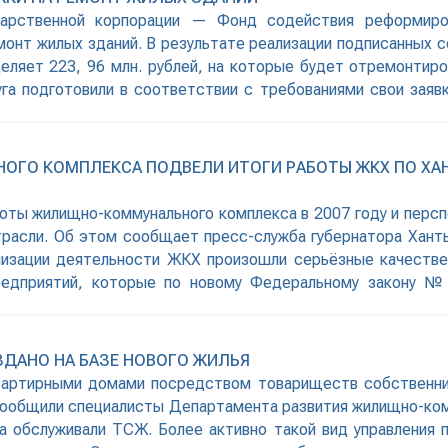
ударственной корпорации — Фонд содействия реформи
онт жилых зданий. В результате реализации подписанных 
еляет 223, 96 млн. рублей, на которые будет отремонтиро
уга подготовили в соответствии с требованиями свои заяв
ернатора
ОГО КОМПЛЕКСА ПОДВЕЛИ ИТОГИ РАБОТЫ ЖКХ ПО Х
боты жилищно-коммунального комплекса в 2007 году и перс
расли. Об этом сообщает пресс-служба губернатора Ханты
анизации деятельности ЖКХ произошли серьёзные качестве
предприятий, которые по новому Федеральному закону 
аво на
ОЗДАНО НА БАЗЕ НОВОГО ЖИЛЬЯ
квартирными домами посредством товариществ собственник
сообщили специалисты Департамента развития жилищно-ком
а обслуживали ТСЖ. Более активно такой вид управления п