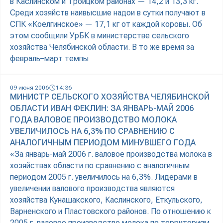
в Каслинском и Троицком районах — 14,2 и 13,3 кг.
Среди хозяйств наивысшие надои в сутки получают в
СПК «Коелгинское» — 17,1 кг от каждой коровы. Об
этом сообщили УрБК в министерстве сельского
хозяйства Челябинской области. В то же время за
февраль–март темпы
09 июня 2006
14:36
МИНИСТР СЕЛЬСКОГО ХОЗЯЙСТВА ЧЕЛЯБИНСКОЙ
ОБЛАСТИ ИВАН ФЕКЛИН: ЗА ЯНВАРЬ-МАЙ 2006
ГОДА ВАЛОВОЕ ПРОИЗВОДСТВО МОЛОКА
УВЕЛИЧИЛОСЬ НА 6,3% ПО СРАВНЕНИЮ С
АНАЛОГИЧНЫМ ПЕРИОДОМ МИНУВШЕГО ГОДА
«За январь-май 2006 г. валовое производства молока в
хозяйствах области по сравнению с аналогичным
периодом 2005 г. увеличилось на 6,3%. Лидерами в
увеличении валового производства являются
хозяйства Кунашакского, Каслинского, Еткульского,
Варненского и Пластовского районов. По отношению к
2005 г. валовое производство молока по территориям