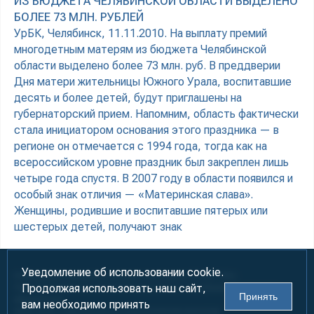
ИЗ БЮДЖЕТА ЧЕЛЯБИНСКОЙ ОБЛАСТИ ВЫДЕЛЕНО
БОЛЕЕ 73 МЛН. РУБЛЕЙ
УрБК, Челябинск, 11.11.2010. На выплату премий
многодетным матерям из бюджета Челябинской
области выделено более 73 млн. руб. В преддверии
Дня матери жительницы Южного Урала, воспитавшие
десять и более детей, будут приглашены на
губернаторский прием. Напомним, область фактически
стала инициатором основания этого праздника — в
регионе он отмечается с 1994 года, тогда как на
всероссийском уровне праздник был закреплен лишь
четыре года спустя. В 2007 году в области появился и
особый знак отличия — «Материнская слава».
Женщины, родившие и воспитавшие пятерых или
шестерых детей, получают знак
Уведомление об использовании cookie.
Информация предназначена для лиц старше 18 лет (18+)
Продолжая использовать наш сайт,
При использовании материалов ссылка на «УралБизнесКонсалтинг»
Принять
обязательна!
вам необходимо принять
2000-2026
Информационно-аналитическое агентство