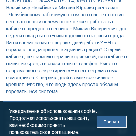
СООБЩАЮТ: «КАЗНА ПУСТА, КРУГОМ ВОРУЮТ»
Новый мэр Челябинска Михаил Юревич рассказал
«Челябинскому рабочему» о том, кто плетет против
него заговоры и почему он не желает работать в
кабинете предшественника – Михаил Валериевич, две
недели назад вы вступили в должность главы города.
Ваши впечатления от первых дней работы? – Что
поразило, когда пришел в администрацию? Старый
кабинет, нет компьютера ни в приемной, ни в кабинете
главы, из средств связи только телефон. Вместо
современного секретариата – штат неграмотных
помощников. С первых дней во мне все сильнее
крепнет чувство, что люди здесь просто обязаны
воровать. Вся система
Уведомление об использовании cookie.
Информация предназначена для лиц старше 18 лет (18+)
Продолжая использовать наш сайт,
При использовании материалов ссылка на «УралБизнесКонсалтинг»
Принять
обязательна!
вам необходимо принять
2000-2026
Информационно-аналитическое агентство
пользовательское соглашение.
«УралБизнесКонсалтинг»