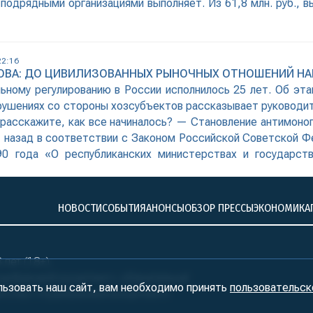
 подрядными организациями выполняет. Из 61,8 млн. руб., 
22:16
ОВА: ДО ЦИВИЛИЗОВАННЫХ РЫНОЧНЫХ ОТНОШЕНИЙ НА
ьному регулированию в России исполнилось 25 лет. Об этап
рушениях со стороны хозсубъектов рассказывает руководит
 расскажите, как все начиналось? — Становление антимоноп
т назад в соответствии с Законом Российской Советской Ф
90 года «О республиканских министерствах и государс
СР по антимонопольной политике и поддержке
НОВОСТИ
СОБЫТИЯ
АНОНСЫ
ОБЗОР ПРЕССЫ
ЭКОНОМИКА
лет (18+)
ралБизнесКонсалтинг» обязательна!
льзовать наш сайт, вам необходимо принять
пользовательск
нтство «УралБизнесКонсалтинг»