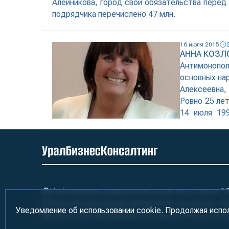
Алейникова, город свои обязательства перед
подрядчика перечислено 47 млн.
16 июля 2015
АННА КОЗЛ
Антимонопол
основных на
Алексеевна,
Ровно 25 ле
14 июля 19
комитет РСФ
Информация предназначена для лиц старше 18 
При использовании материалов ссылка на «У
Уведомление об использовании cookie. Продолжая испо
2000-2026
Информационно-аналитическое аге