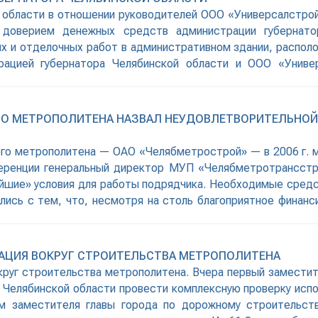
й области в отношении руководителей ООО «Универсалстро
 доверием денежных средств администрации губернато
 и отделочных работ в административном здании, располож
рацией губернатора Челябинской области и ООО «Униве
л. Цвиллинга,
О МЕТРОПОЛИТЕНА НАЗВАЛ НЕУДОВЛЕТВОРИТЕЛЬНОЙ 
ого метрополитена — ОАО «Челябметрострой» — в 2006 г. м
ференции генеральный директор МУП «Челябметротрансстро
ейшие» условия для работы подрядчика. Необходимые средс
ись с тем, что, несмотря на столь благоприятное финанс
я
УАЦИЯ ВОКРУГ СТРОИТЕЛЬСТВА МЕТРОПОЛИТЕНА
круг строительства метрополитена. Вчера первый заместите
 Челябинской области провести комплексную проверку исп
м заместителя главы города по дорожному строительств