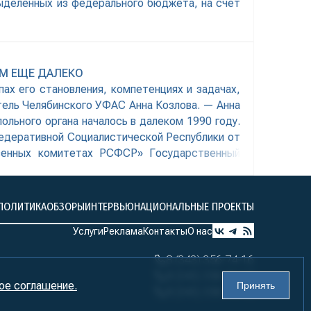
выделенных из федерального бюджета, на счет
М ЕЩЕ ДАЛЕКО
ах его становления, компетенциях и задачах,
ель Челябинского УФАС Анна Козлова. — Анна
ольного органа началось в далеком 1990 году.
едеративной Социалистической Республики от
твенных комитетах РСФСР» Государственный
ПОЛИТИКА
ОБЗОРЫ
ИНТЕРВЬЮ
НАЦИОНАЛЬНЫЕ ПРОЕКТЫ
Услуги
Реклама
Контакты
О нас
8 (343) 356-74-16
8 (343) 356-74-17
ое соглашение.
Принять
8 (343) 356-74-18