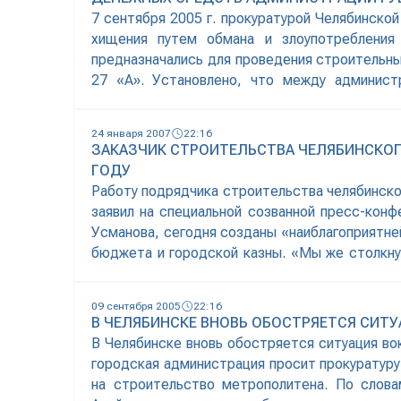
7 сентября 2005 г. прокуратурой Челябинско
хищения путем обмана и злоупотребления
предназначались для проведения строительных
27 «А». Установлено, что между админист
строительство административного здания по у
24 января 2007
22:16
ЗАКАЗЧИК СТРОИТЕЛЬСТВА ЧЕЛЯБИНСКОГ
ГОДУ
Работу подрядчика строительства челябинск
заявил на специальной созванной пресс-кон
Усманова, сегодня созданы «наиблагоприятн
бюджета и городской казны. «Мы же столкнул
объем работ, который должен выполнить, хот
09 сентября 2005
22:16
В ЧЕЛЯБИНСКЕ ВНОВЬ ОБОСТРЯЕТСЯ СИТ
В Челябинске вновь обостряется ситуация во
городская администрация просит прокуратуру
на строительство метрополитена. По слова