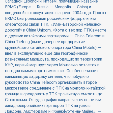
Западной Европой и Китаем, получившей название
ERMC (Europe — Russia — Mongolia — China) и
введенной в эксплуатацию в апреле 2004 года. Проект
ERMC был реализован российским федеральным
оператором связи ТТК, «Улан-Баторской железной
дорогой» и China Unicom. «Хотя с тех пор ТТК вместе
с другими китайскими партнерами — China Telecom и
China Tietong (ныне дочернее предприятие
крупнейшего китайского оператора China Mobile) —
ввел в эксплуатацию еще два географически
разнесенных маршрута, проходящих по территории
КНР, первый маршрут через Монголию остается и
сегодня самым коротким из них. Он обеспечивает
наименьшую задержку сигнала, что побудило
руководство China Telecom организовать второе
межсетевое соединение с ТТК на монголо-китайской
границе и арендовать у ТТК транзитную емкость до
Стокгольма. Оттуда трафик направляется по сетям
западноевропейских партнеров ТТК на узлы в
Лондоне, Амстердаме и Франкфурте-на-Майне», —