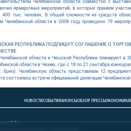
 правительством Челябинской области совместно с выстав
очно-ярмарочных мероприятий, в которых приняли участие
е 400 тыс. человек. В общей сложности из средств обла
ии Челябинской области в 2008 году проведено 79 меропри
ссии
ЧЕШСКАЯ РЕСПУБЛИКА ПОДПИШУТ СОГЛАШЕНИЕ О ТОРГО
ЧЕСТВЕ
 Челябинской области и Чешской Республики планируют в 2
ябинской области в Чехию, где с 18 по 21 сентября южноур
 Брно). Челябинскую область представляли 12 предприяти
зита состоялись встречи официальной делегации Челябинско
НОВОСТИ
СОБЫТИЯ
АНОНСЫ
ОБЗОР ПРЕССЫ
ЭКОНОМИКА
лет (18+)
ралБизнесКонсалтинг» обязательна!