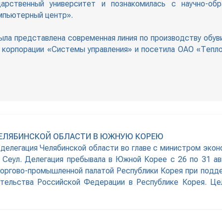
арственный университет и познакомилась с научно-обр
мпьютерный центр».
ла представлена современная линия по производству обув
 корпорации «Системы управления» и посетила ОАО «Тепл
ЧЕЛЯБИНСКОЙ ОБЛАСТИ В ЮЖНУЮ КОРЕЮ
а делегация Челябинской области во главе с министром эко
 Сеул. Делегация пребывала в Южной Корее с 26 по 31 ав
оргово-промышленной палатой Республики Корея при подд
ительства Российской Федерации в Республике Корея. Цел