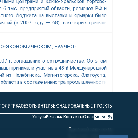
очными центрами и Южно-Уральской торгово-
 6 тыс. предприятий области, регионов РФ и
стного бюджета на выставки и ярмарки было
ятий (в 2007 году — 68), в которых приняли
ВО-ЭКОНОМИЧЕСКОМ, НАУЧНО-
007 г. соглашение о сотрудничестве. Об этом
альцы принимали участие в 48-й Международной
й из Челябинска, Магнитогорска, Златоуста,
й области в составе министра промышленности
ПОЛИТИКА
ОБЗОРЫ
ИНТЕРВЬЮ
НАЦИОНАЛЬНЫЕ ПРОЕКТЫ
Услуги
Реклама
Контакты
О нас
8 (343) 356-74-16
8 (343) 356-74-17