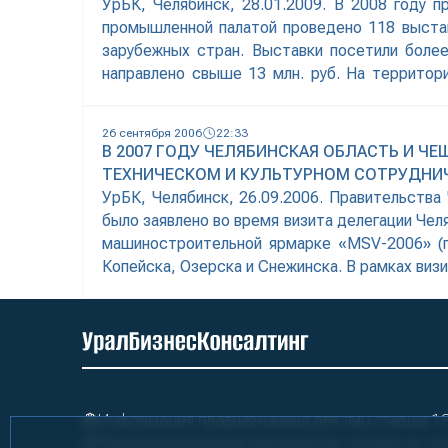
УрБК, Челябинск, 28.01.2009. В 2008 году
промышленной палатой проведено 118 выстав
зарубежных стран. Выставки посетили боле
направлено свыше 13 млн. руб. На территор
участие представители более 30 регионов Ро
26 сентября 2006
22:33
В 2007 ГОДУ ЧЕЛЯБИНСКАЯ ОБЛАСТЬ И 
ТЕХНИЧЕСКОМ И КУЛЬТУРНОМ СОТРУДНИ
УрБК, Челябинск, 26.09.2006. Правительства
было заявлено во время визита делегации Чел
машиностроительной ярмарке «MSV-2006» (г.
Копейска, Озерска и Снежинска. В рамках ви
и природных ресурсов области
Информация предназначена для лиц старше 18 
При использовании материалов ссылка на «У