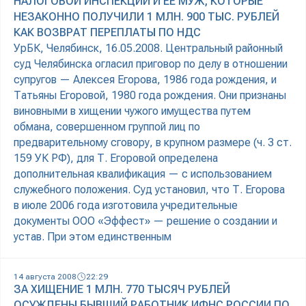
НАЛОГОВОЙ ИНСПЕКЦИИ И ЕЕ МУЖ, КОТОРЫЕ
НЕЗАКОННО ПОЛУЧИЛИ 1 МЛН. 900 ТЫС. РУБЛЕЙ
КАК ВОЗВРАТ ПЕРЕПЛАТЫ ПО НДС
УрБК, Челябинск, 16.05.2008. Центральный районный
суд Челябинска огласил приговор по делу в отношении
супругов — Алексея Егорова, 1986 года рождения, и
Татьяны Егоровой, 1980 года рождения. Они признаны
виновными в хищении чужого имущества путем
обмана, совершенном группой лиц по
предварительному сговору, в крупном размере (ч. 3 ст.
159 УК РФ), для Т. Егоровой определена
дополнительная квалификация — с использованием
служебного положения. Суд установил, что Т. Егорова
в июле 2006 года изготовила учредительные
документы ООО «Эффест» — решение о создании и
устав. При этом единственным
14 августа 2008
22:29
ЗА ХИЩЕНИЕ 1 МЛН. 770 ТЫСЯЧ РУБЛЕЙ
ОСУЖДЕНЫ БЫВШИЙ РАБОТНИК ИФНС РОССИИ ПО