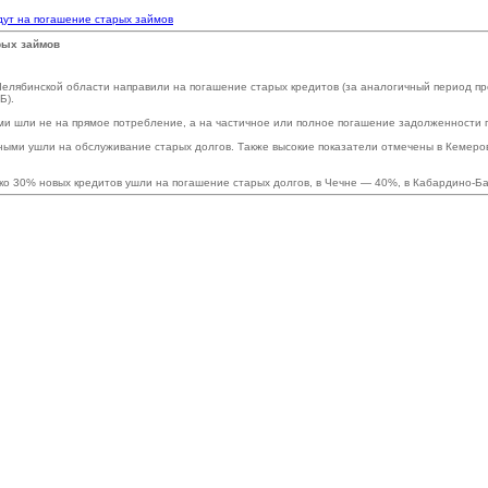
дут на погашение старых займов
рых займов
 Челябинской области направили на погашение старых кредитов (за аналогичный период 
Б).
ыми шли не на прямое потребление, а на частичное или полное погашение задолженности
чными ушли на обслуживание старых долгов. Также высокие показатели отмечены в Кемер
ко 30% новых кредитов ушли на погашение старых долгов, в Чечне — 40%, в Кабардино-Б