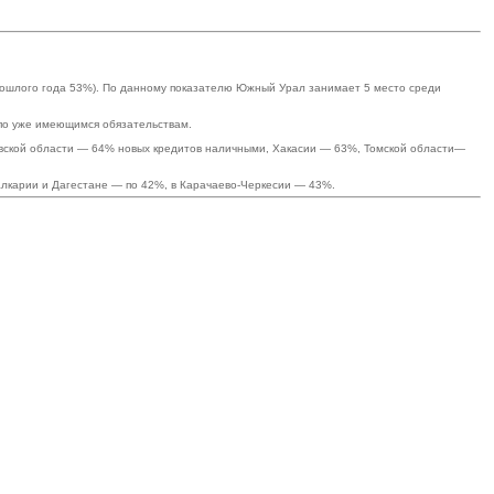
прошлого года 53%). По данному показателю Южный Урал занимает 5 место среди
 по уже имеющимся обязательствам.
овской области — 64% новых кредитов наличными, Хакасии — 63%, Томской области—
алкарии и Дагестане — по 42%, в Карачаево-Черкесии — 43%.