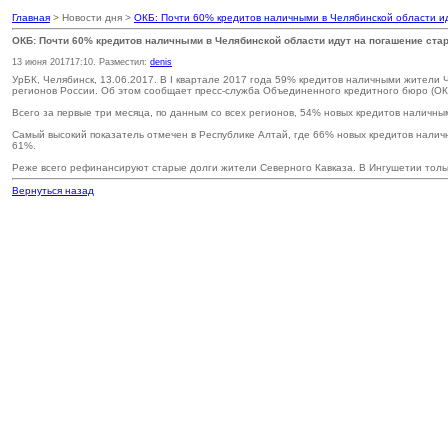
Главная
> Новости дня >
ОКБ: Почти 60% кредитов наличными в Челябинской области и
ОКБ: Почти 60% кредитов наличными в Челябинской области идут на погашение ста
13 июня 2017
17:10
. Разместил:
denis
УрБК, Челябинск, 13.06.2017. В I квартале 2017 года 59% кредитов наличными жители
регионов России. Об этом сообщает пресс-служба Объединенного кредитного бюро (ОК
Всего за первые три месяца, по данным со всех регионов, 54% новых кредитов наличн
Самый высокий показатель отмечен в Республике Алтай, где 66% новых кредитов нали
61%.
Реже всего рефинансируют старые долги жители Северного Кавказа. В Ингушетии толь
Вернуться назад