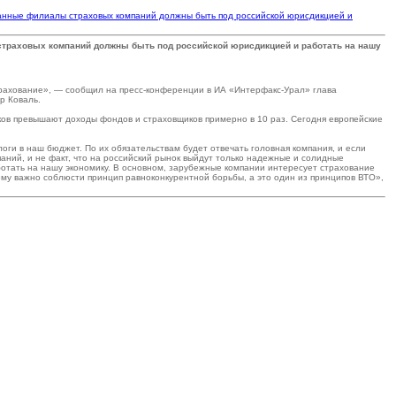
ранные филиалы страховых компаний должны быть под российской юрисдикцией и
страховых компаний должны быть под российской юрисдикцией и работать на нашу
страхование», — сообщил на пресс-конференции в ИА «Интерфакс-Урал» глава
р Коваль.
анков превышают доходы фондов и страховщиков примерно в 10 раз. Сегодня европейские
логи в наш бюджет. По их обязательствам будет отвечать головная компания, и если
аний, и не факт, что на российский рынок выйдут только надежные и солидные
ботать на нашу экономику. В основном, зарубежные компании интересует страхование
тому важно соблюсти принцип равноконкурентной борьбы, а это один из принципов ВТО»,