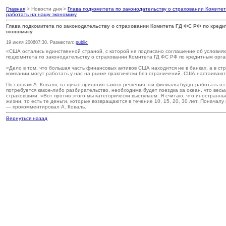
Главная
> Новости дня >
Глава подкомитета по законодательству о страховании Комит
работать на нашу экономику
Глава подкомитета по законодательству о страховании Комитета ГД ФС РФ по кре
экономику
19 июля 2006
07:30
. Разместил:
public
«США остались единственной страной, с которой не подписано соглашение об условиях
подкомитета по законодательству о страховании Комитета ГД ФС РФ по кредитным орг
«Дело в том, что большая часть финансовых активов США находится не в банках, а в с
компании могут работать у нас на рынке практически без ограничений. США настаивают
По словам А. Коваля, в случае принятия такого решения эти филиалы будут работать в 
потребуется какое-либо разбирательство, необходима будет поездка за океан, что вес
страховщики. «Вот против этого мы категорически выступаем. Я считаю, что иностранн
жизни, то есть те деньги, которые возвращаются в течение 10, 15, 20, 30 лет. Понача
— прокомментировал А. Коваль.
Вернуться назад