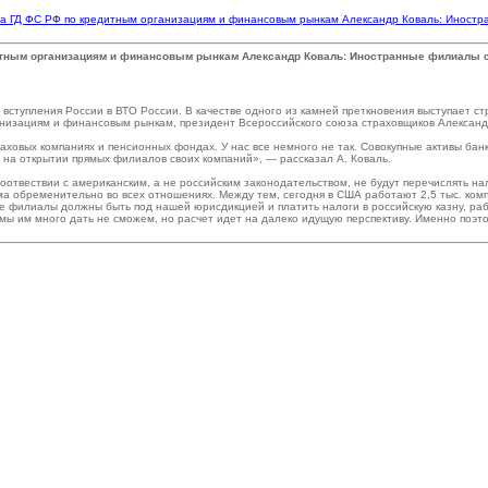
ета ГД ФС РФ по кредитным организациям и финансовым рынкам Александр Коваль: Иност
дитным организациям и финансовым рынкам Александр Коваль: Иностранные филиалы 
 вступления России в ВТО России. В качестве одного из камней преткновения выступает 
анизациям и финансовым рынкам, президент Всероссийского союза страховщиков Александ
траховых компаниях и пенсионных фондах. У нас все немного не так. Совокупные активы б
 на открытии прямых филиалов своих компаний», — рассказал А. Коваль.
соотвествии с американским, а не российским законодательством, не будут перечислять на
ьма обременительно во всех отношениях. Между тем, сегодня в США работают 2,5 тыс. комп
ые филиалы должны быть под нашей юрисдикцией и платить налоги в российскую казну, ра
лу мы им много дать не сможем, но расчет идет на далеко идущую перспективу. Именно поэ