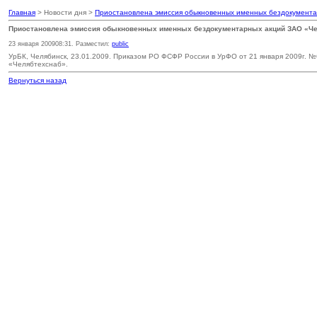
Главная
> Новости дня >
Приостановлена эмиссия обыкновенных именных бездокумент
Приостановлена эмиссия обыкновенных именных бездокументарных акций ЗАО «Ч
23 января 2009
08:31
. Разместил:
public
УрБК, Челябинск, 23.01.2009. Приказом РО ФСФР России в УрФО от 21 января 2009г. 
«Челябтехснаб».
Вернуться назад