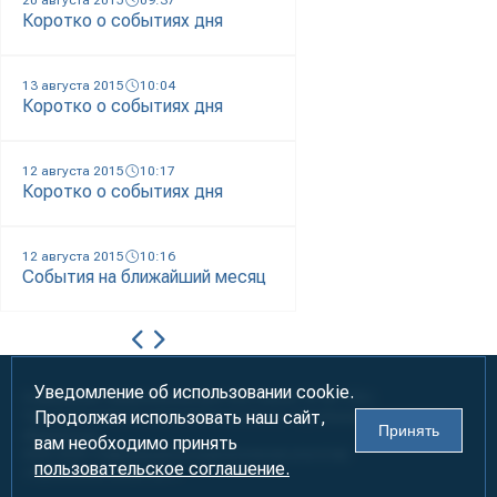
20 августа 2015
09:37
Коротко о событиях дня
13 августа 2015
10:04
Коротко о событиях дня
12 августа 2015
10:17
Коротко о событиях дня
12 августа 2015
10:16
События на ближайший месяц
Уведомление об использовании cookie.
Информация предназначена для лиц старше 18 лет (18+)
Продолжая использовать наш сайт,
При использовании материалов ссылка на «УралБизнесКонсалтинг»
Принять
обязательна!
вам необходимо принять
2000-2026
Информационно-аналитическое агентство
пользовательское соглашение.
«УралБизнесКонсалтинг»