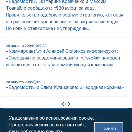
«Ведомости», Екатерина Кравченко и Максим
Товкайло сообщают: «$30 млрд. за воду.
Правительство одобрило водную стратегию, которая
в 5 раз повысит уровень платы за загрязнение воды.
Но новые ставки пока не утверждены»
20 августа 2009
09:55
«КоммерсантЪ» и Алексей Охлопков информируют:
«Операция по раздоминированию. «Лукойл» намерен
избавиться от статуса доминирующей компании»
20 августа 2009
09:30
«Ведомости» и Ольга Кувшинова: «Народная корзина»
Уведомление об использовании cookie.
Информация предназначена для лиц старше 18 лет (18+)
Продолжая использовать наш сайт,
При использовании материалов ссылка на «УралБизнесКонсалтинг»
Принять
обязательна!
вам необходимо принять