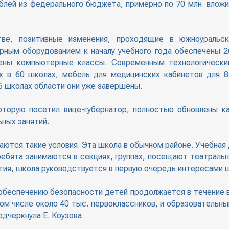
рублей из федерального бюджета, примерно по 70 млн. влож
тве, позитивные изменения, проходящие в южноуральск
рным оборудованием к началу учебного года обеспечены 
ены компьютерные классы. Современным технологическ
х в 60 школах, мебель для медицинских кабинетов для 85
 школах области они уже завершены.
торую посетил вице-губернатор, полностью обновлены каб
ных занятий.
аются такие условия. Эта школа в обычном районе. Учебная
 ребята занимаются в секциях, группах, посещают театраль
ятия, школа руководствуется в первую очередь интересами 
обеспечению безопасности детей продолжается в течение вс
том числе около 40 тыс. первоклассников, и образовательн
дчеркнула Е. Коузова.