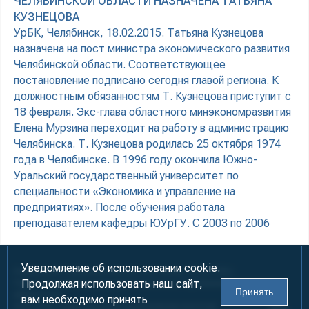
ЧЕЛЯБИНСКОЙ ОБЛАСТИ НАЗНАЧЕНА ТАТЬЯНА
КУЗНЕЦОВА
УрБК, Челябинск, 18.02.2015. Татьяна Кузнецова
назначена на пост министра экономического развития
Челябинской области. Соответствующее
постановление подписано сегодня главой региона. К
должностным обязанностям Т. Кузнецова приступит с
18 февраля. Экс-глава областного минэкономразвития
Елена Мурзина переходит на работу в администрацию
Челябинска. Т. Кузнецова родилась 25 октября 1974
года в Челябинске. В 1996 году окончила Южно-
Уральский государственный университет по
специальности «Экономика и управление на
предприятиях». После обучения работала
преподавателем кафедры ЮУрГУ. С 2003 по 2006
Уведомление об использовании cookie.
Информация предназначена для лиц старше 18 лет (18+)
Продолжая использовать наш сайт,
При использовании материалов ссылка на «УралБизнесКонсалтинг»
Принять
обязательна!
вам необходимо принять
2000-2026
Информационно-аналитическое агентство