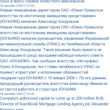
УрБК в пресс-службе областного минсельхоза.
30 декабря 2005
10:00
Новым генеральным директором ОАО «Южно-Уральское
агентство по ипотечному жилищному кредитованию»
(ЮУАИЖК) назначен Александр Кондрашов
Новым генеральным директором ОАО «Южно-Уральское
агентство по ипотечному жилищному кредитованию»
(ЮУАИЖК) назначен руководитель управления Федеральной
антимонопольной службы (УФАС) по Челябинской области
Александр Кондрашов. Такое решение было принято на
прошедшем в среду заседании наблюдательного совета
ОАО «ЮУАИЖК». Как сообщил агентству «Интерфакс-
Урал» А.Кондрашов, пост главы челябинского УФАС он
покинет и приступит к исполнению обязанностей
гендиректора ЮУАИЖК с 10 января 2006 г. По его данным,
предыдущий руководитель агентства Александр Иванов не
остается работать в структуре ЮУАИЖК.
30 декабря 2005
10:00
Company’s authorized capital to come up to 200 million RUR,
Director of Sverdlovsk Mortgage Lending Agency plc Alexander
Komarov says