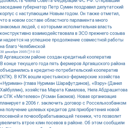
должность члена Совета Федерации ФС РФ. Открывший
заседание губернатор Петр Сумин поздравил депутатский
корпус с наступающим Новым годом. Он также отметил,
что в новом составе областного парламента много
знакомых людей, с которыми исполнительная власть
конструктивно взаимодействовала в ЗСО прежнего созыва
и надеется на успешное продолжение совместной работы
на благо Челябинской
30 декабря 2005
10:02
В Аргаяшском районе создан кредитный кооператив
В конце текущего года пять фермеров Аргаяшского района
объединились в кредитно-потребительский кооператив
(КПК). В КПК вошли крестьянско-фермерские хозяйства
«Нуриман» (глава Нуриман Шарафутдинов), «Вэру» (Данил
Хайбуллин), хозяйства Марата Камалова, Нила Абдрашитова
и СПК «Метелево» (Усман Баюмов). Новая организация
планирует в 2006 г. заключить договор с Россельхозбанком
на получение целевых кредитов для приобретения новой
посевной и почвообрабатывающей техники, что позволит
увеличить втрое клин посевов в районе. Об этом сообщили