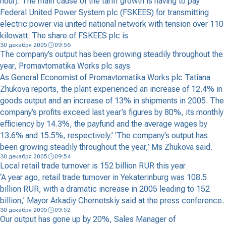
hour). The main cause of the tariff growth is having to pay
Federal United Power System plc (FSKEES) for transmitting
electric power via united national network with tension over 110
kilowatt. The share of FSKEES plc is
30 декабря 2005
09:56
The company’s output has been growing steadily throughout the
year, Promavtomatika Works plc says
As General Economist of Promavtomatika Works plc Tatiana
Zhukova reports, the plant experienced an increase of 12.4% in
goods output and an increase of 13% in shipments in 2005. The
company’s profits exceed last year’s figures by 80%, its monthly
efficiency by 14.3%, the payfund and the average wages by
13.6% and 15.5%, respectively.’ ‘The company’s output has
been growing steadily throughout the year,’ Ms Zhukova said.
30 декабря 2005
09:54
Local retail trade turnover is 152 billion RUR this year
‘A year ago, retail trade turnover in Yekaterinburg was 108.5
billion RUR, with a dramatic increase in 2005 leading to 152
billion,’ Mayor Arkadiy Chernetskiy said at the press conference.
30 декабря 2005
09:52
Our output has gone up by 20%, Sales Manager of