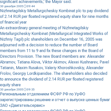
significant achievements,’ the Mayor said.
30 декабря 2005
09:44
Nizhnetagilskiy Metallurgicheskiy Kombinat plc to pay dividend
of 2.14 RUR per floated registered equity share for nine months
of financial year
An extraordinary general meeting of Nizhnetagilskiy
Metallurgicheskiy Kombinat (Metallurgical Integrated Works of
Nizhniy Tagil) plc shareholders on December 16, 2005 was
adjourned with a decision to reduce the number of Board
members from 11 to 9 and fix these changes in the Board of
Directors Provision. The new Board members are: Alexander
Abramov, Tatiana Alova, Viktor Akimov, Alexei Kushnarev, Pavel
Tatianin, Maxim Rusakov, Valeriy Khoroshkovskiy, Alexander
Frolov, Georgiy Lordkipanidse. The shareholders also decided
to announce the dividend of 2.14 RUR per floated registered
equity share
30 декабря 2005
09:35
Региональным отделением ФСФР РФ по УрФО
зарегистрированы решение и отчет о выпуске ценных бумаг
ЗАО «Двигательсервис»