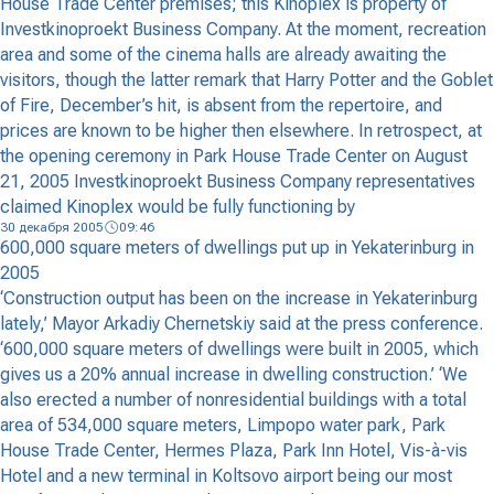
House Trade Center premises; this Kinoplex is property of
Investkinoproekt Business Company. At the moment, recreation
area and some of the cinema halls are already awaiting the
visitors, though the latter remark that Harry Potter and the Goblet
of Fire, December’s hit, is absent from the repertoire, and
prices are known to be higher then elsewhere. In retrospect, at
the opening ceremony in Park House Trade Center on August
21, 2005 Investkinoproekt Business Company representatives
claimed Kinoplex would be fully functioning by
30 декабря 2005
09:46
600,000 square meters of dwellings put up in Yekaterinburg in
2005
‘Construction output has been on the increase in Yekaterinburg
lately,’ Mayor Arkadiy Chernetskiy said at the press conference.
‘600,000 square meters of dwellings were built in 2005, which
gives us a 20% annual increase in dwelling construction.’ ‘We
also erected a number of nonresidential buildings with a total
area of 534,000 square meters, Limpopo water park, Park
House Trade Center, Hermes Plaza, Park Inn Hotel, Vis-à-vis
Hotel and a new terminal in Koltsovo airport being our most