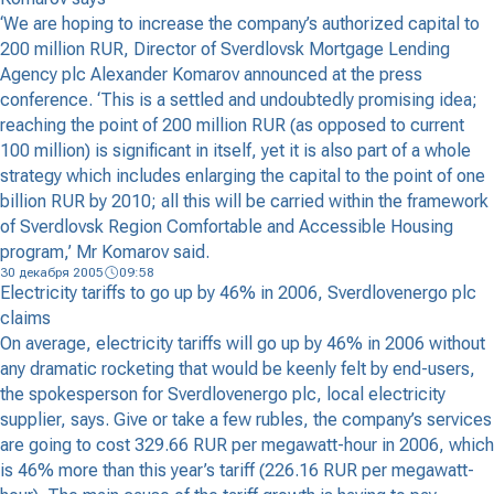
‘We are hoping to increase the company’s authorized capital to
200 million RUR, Director of Sverdlovsk Mortgage Lending
Agency plc Alexander Komarov announced at the press
conference. ‘This is a settled and undoubtedly promising idea;
reaching the point of 200 million RUR (as opposed to current
100 million) is significant in itself, yet it is also part of a whole
strategy which includes enlarging the capital to the point of one
billion RUR by 2010; all this will be carried within the framework
of Sverdlovsk Region Comfortable and Accessible Housing
program,’ Mr Komarov said.
30 декабря 2005
09:58
Electricity tariffs to go up by 46% in 2006, Sverdlovenergo plc
claims
On average, electricity tariffs will go up by 46% in 2006 without
any dramatic rocketing that would be keenly felt by end-users,
the spokesperson for Sverdlovenergo plc, local electricity
supplier, says. Give or take a few rubles, the company’s services
are going to cost 329.66 RUR per megawatt-hour in 2006, which
is 46% more than this year’s tariff (226.16 RUR per megawatt-