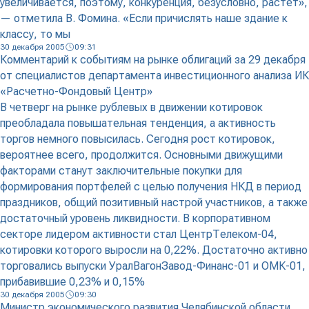
увеличивается, поэтому, конкуренция, безусловно, растет»,
— отметила В. Фомина. «Если причислять наше здание к
классу, то мы
30 декабря 2005
09:31
Комментарий к событиям на рынке облигаций за 29 декабря
от специалистов департамента инвестиционного анализа ИК
«Расчетно-Фондовый Центр»
В четверг на рынке рублевых в движении котировок
преобладала повышательная тенденция, а активность
торгов немного повысилась. Сегодня рост котировок,
вероятнее всего, продолжится. Основными движущими
факторами станут заключительные покупки для
формирования портфелей с целью получения НКД в период
праздников, общий позитивный настрой участников, а также
достаточный уровень ликвидности. В корпоративном
секторе лидером активности стал ЦентрТелеком-04,
котировки которого выросли на 0,22%. Достаточно активно
торговались выпуски УралВагонЗавод-Финанс-01 и ОМК-01,
прибавившие 0,23% и 0,15%
30 декабря 2005
09:30
Министр экономического развития Челябинской области