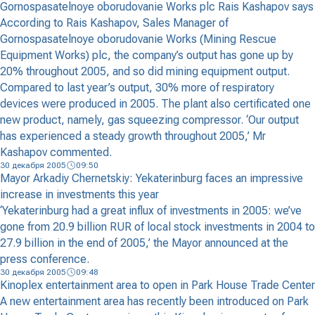
Gornospasatelnoye oborudovanie Works plc Rais Kashapov says
According to Rais Kashapov, Sales Manager of
Gornospasatelnoye oborudovanie Works (Mining Rescue
Equipment Works) plc, the company’s output has gone up by
20% throughout 2005, and so did mining equipment output.
Compared to last year’s output, 30% more of respiratory
devices were produced in 2005. The plant also certificated one
new product, namely, gas squeezing compressor. ‘Our output
has experienced a steady growth throughout 2005,’ Mr
Kashapov commented.
30 декабря 2005
09:50
Mayor Arkadiy Chernetskiy: Yekaterinburg faces an impressive
increase in investments this year
‘Yekaterinburg had a great influx of investments in 2005: we’ve
gone from 20.9 billion RUR of local stock investments in 2004 to
27.9 billion in the end of 2005,’ the Mayor announced at the
press conference.
30 декабря 2005
09:48
Kinoplex entertainment area to open in Park House Trade Center
A new entertainment area has recently been introduced on Park