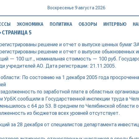
Воскресенье 9 августа 2026
ЕССЫ
ЭКОНОМИКА
ПОЛИТИКА
ОБЗОРЫ
ИНТЕРВЬЮ
НА
СТРАНИЦА 5
егистрированы решение и отчет о выпуске ценных бумаг 
егистрированы решение и отчет о выпуске обыкновенных 
кций — 100 шт., номинальная стоимость — 100 руб. Государ
 учредителей АО. Дата регистрации: 21.11.2005.
 области: По состоянию на 1 декабря 2005 года просроченна
лей
 задолженность по заработной плате в областных организация
ом УрБК сообщили в Государственной инспекции труда в Чел
еньшилось с 64 до 53. В среднем по Челябинской области 
олженность из бюджетов всех уровней отсутствует.
кций за 28 декабря от специалистов департамента инвести
весторов активность отечественных участников в среду был