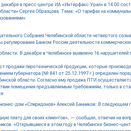
9 декабря в пресс-центре ИА «Интерфакс-Урал» в 14.00 со
бласти» Сергея Образцова. Тема: «О тарифах на коммунальны
азованиями»
ательного Собрания Челябинской области четвертого созыв
сы регулирования Банком России деятельности коммерчески
области: В декабре в Челябинске выявлено 16 нарушителей 
мест продажи пиротехнической продукции, которые произво
ением губернатора (№ 841 от 25.12.1997 г.) определен пор
бинской области. Согласно ему продажа ПТИ осуществляетс
твии помещения предъявляемым требованиям, только в стац
ке
изнес-дом «Спиридонов» Алексей Банников: В следующем г
ную плату для своих клиентов», — сообщил, отвечая на во
иков. «Открывшиеся в этом году в Челябинске бизнес–цент