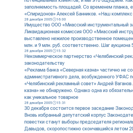
потенциальных клиентов, и мы это ощущаем. Как
заполняемость площадей. Со временем планка, 
«Спиридонов» Алексей Банников. «Наш комплекс
28 декабря 2005
16:00
Имущество ООО «Миасский инструментальный за
Ликвидационная комиссия ООО «Миасский инстру
выставлено нежилое производственное помещение
млн. и 9 млн. руб. соответственно. Шаг аукциона
28 декабря 2005
15:32
Некоммерческое партнерство «Челябинский рекл
законодательству
«Реклама банка «Северная казна» частично не 
административного дела, возбужденного УФАС п
«Челябинский рекламный совет» Андрей Ваганов.
казна» не обнаружено. Однако одна из обязате
как уникальное товарное
28 декабря 2005
15:31
30 декабря состоится первое заседание Законо
Вновь избранный депутатский корпус Законодате
повестки станут выборы председателя региональ
Давыдов, скоропостижно скончавшийся летом 20