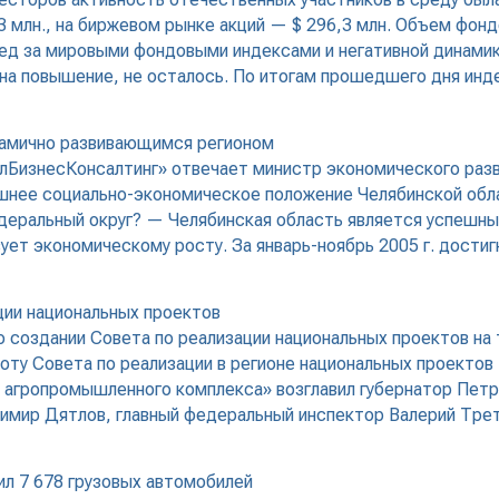
,3 млн., на биржевом рынке акций — $ 296,3 млн. Объем фон
лед за мировыми фондовыми индексами и негативной динамик
а повышение, не осталось. По итогам прошедшего дня индекс
намично развивающимся регионом
БизнесКонсалтинг» отвечает министр экономического разв
нее социально-экономическое положение Челябинской облас
деральный округ? — Челябинская область является успешн
ет экономическому росту. За январь-ноябрь 2005 г. достиг
ции национальных проектов
 создании Совета по реализации национальных проектов на
оту Совета по реализации в регионе национальных проекто
 агропромышленного комплекса» возглавил губернатор Петр
димир Дятлов, главный федеральный инспектор Валерий Тре
ил 7 678 грузовых автомобилей