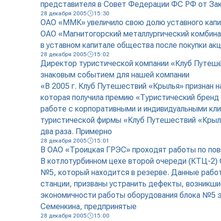
представителя в Совет Федерации ФС РФ от Зак
28 декабря 2005
15:30
ОАО «ММК» увеличило свою долю уставного капи
ОАО «Магнитогорский металлургический комбина
в уставном капитале общества после покупки ак
28 декабря 2005
15:02
Директор туристической компании «Клуб Путеше
знаковым событием для нашей компании
«В 2005 г. Клуб Путешествий «Крылья» признан н
которая получила премию «Туристический бренд 2
работе с корпоративными и индивидуальными кл
туристической фирмы «Клуб Путешествий «Крылья»
два раза. Примерно
28 декабря 2005
15:01
В ОАО «Троицкая ГРЭС» проходят работы по по
В котлотурбинном цехе второй очереди (КТЦ-2) 
№5, который находится в резерве. Данные раб
станции, призваны устранить дефекты, возникши
экономичности работы оборудования блока №5 э
Семенкина, предпринятые
28 декабря 2005
15:00