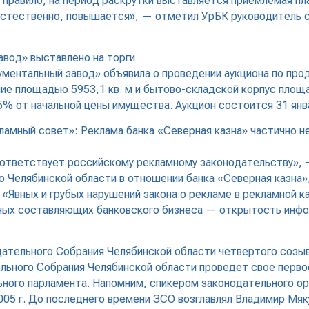
 правило, на период раскрутки выставляется приемлемая пл
естественно, повышается», — отметил УрБК руководитель 
вод» выставлено на торги
ментальный завод» объявила о проведении аукциона по про
 площадью 5953,1 кв. м и бытово-складской корпус площад
 5% от начальной цены имущества. Аукцион состоится 31 янва
амный совет»: Реклама банка «Северная казна» частично н
соответствует российскому рекламному законодательству»,
о Челябинской области в отношении банка «Северная казна
 «Явных и грубых нарушений закона о рекламе в рекламной 
льных составляющих банковского бизнеса — открытость инф
дательного Собрания Челябинской области четвертого созы
льного Собрания Челябинской области проведет свое перво
ного парламента. Напомним, спикером законодательного ор
05 г. До последнего времени ЗСО возглавлял Владимир Мяк