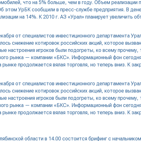
омобилей, что на 5% больше, чем в году. Объем реализации 
). Об этом УрБК сообщили в пресс-службе предприятия. В де
изации на 14%. К 2010 г. АЗ «Урал» планирует увеличить об
екабря от специалистов инвестиционного департамента Урал
лось снижение котировок российских акций, которое вызва
е настроения игроков были подогреты, ко всему прочему, 
вого рынка — компании «БКС». Информационный фон сегодня
а рынке продолжается вялая торговля, но теперь вниз. К з
екабря от специалистов инвестиционного департамента Урал
лось снижение котировок российских акций, которое вызва
е настроения игроков были подогреты, ко всему прочему, 
вого рынка — компании «БКС». Информационный фон сегодня
а рынке продолжается вялая торговля, но теперь вниз. К з
лябинской области в 14.00 состоится брифинг с начальник