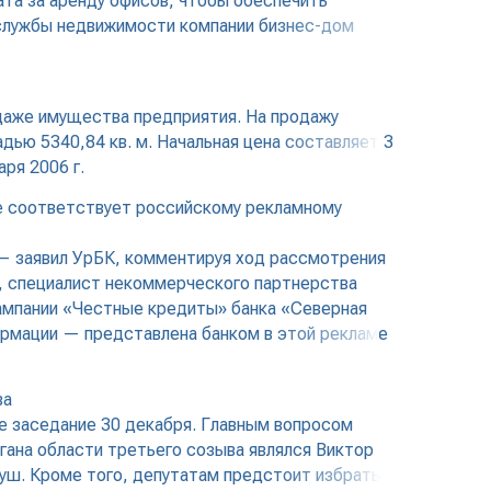
ата за аренду офисов, чтобы обеспечить
службы недвижимости компании бизнес-дом
даже имущества предприятия. На продажу
ью 5340,84 кв. м. Начальная цена составляет 3
ря 2006 г.
е соответствует российскому рекламному
 — заявил УрБК, комментируя ход рассмотрения
», специалист некоммерческого партнерства
кампании «Честные кредиты» банка «Северная
ормации — представлена банком в этой рекламе
ва
е заседание 30 декабря. Главным вопросом
гана области третьего созыва являлся Виктор
уш. Кроме того, депутатам предстоит избрать