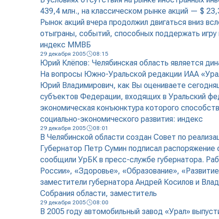
439,4 млн., на классическом рынке акций — $ 23
Рынок акций вчера продолжил двигаться вниз вс
отыграны, событий, способных поддержать игру н
индекс ММВБ
29 декабря 2005
08:15
Юрий Клёпов: Челябинская область является ди
На вопросы Южно-Уральской редакции ИАА «Урал
Юрий Владимирович, как Вы оцениваете сегодняш
субъектов Федерации, входящих в Уральский фе
экономическая конъюнктура которого способству
социально-экономического развития: индекс
29 декабря 2005
08:01
В Челябинской области создан Совет по реализа
Губернатор Петр Сумин подписал распоряжение о
сообщили УрБК в пресс-службе губернатора. Раб
России», «Здоровье», «Образование», «Развитие
заместители губернатора Андрей Косилов и Вла
Собрания области, заместитель
29 декабря 2005
08:00
В 2005 году автомобильный завод «Урал» выпуст