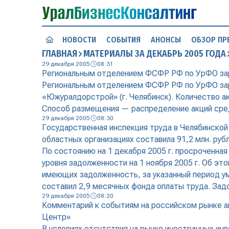
НОВОСТИ
СОБЫТИЯ
АНОНСЫ
ОБЗОР ПР
ГЛАВНАЯ
МАТЕРИАЛЫ ЗА ДЕКАБРЬ 2005 ГОДА
29 декабря 2005
08:31
Региональным отделением ФСФР РФ по УрФО зар
Региональным отделением ФСФР РФ по УрФО зар
«Южуралдорстрой» (г. Челябинск). Количество а
Способ размещения — распределение акций среди
29 декабря 2005
08:30
Государственная инспекция труда в Челябинской
областных организациях составила 91,2 млн. руб
По состоянию на 1 декабря 2005 г. просроченная
уровня задолженности на 1 ноября 2005 г. Об эт
имеющих задолженность, за указанный период ум
составил 2,9 месячных фонда оплаты труда. Зад
29 декабря 2005
08:20
Комментарий к событиям на российском рынке а
Центр»
В условиях отсутствия на рынке иностранных ин