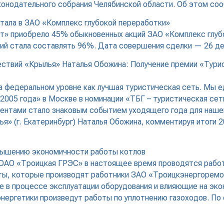
онодательного собрания Челябинской области. Об этом со
тала в ЗАО «Комплекс глубокой переработки»
т» приобрело 45% обыкновенных акций ЗАО «Комплекс глубо
ций стала составлять 96%. Дата совершения сделки — 26 де
ствий «Крылья» Наталья Обожина: Получение премии «Турис
а федеральном уровне как лучшая туристическая сеть. Мы е
005 года» в Москве в номинации «ТБГ – туристическая сеть
иентами стало знаковым событием уходящего года для наше
 (г. Екатеринбург) Наталья Обожина, комментируя итоги 20
вышению экономичности работы котлов
ОАО «Троицкая ГРЭС» в настоящее время проводятся работы
оты, которые производят работники ЗАО «Троицкэнергорем
е в процессе эксплуатации оборудования и влияющие на эк
нергетики произведут работы по уплотнению газоходов. По