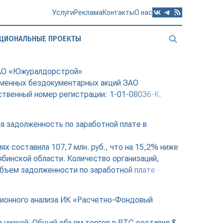
Услуги
Реклама
Контакты
О нас
ЦИОНАЛЬНЫЕ ПРОЕКТЫ
ЗАО «Южуралдорстрой»
именных бездокументарных акций ЗАО
ственный номер регистрации: 1-01-08036-К.
я задолженность по заработной плате в
х составила 107,7 млн. руб., что на 15,2% ниже
ябинской области. Количество организаций,
объем задолженности по заработной плате
ционного анализа ИК «Расчетно-Фондовый
а низкой. Общий объем торгов в РТС составил $