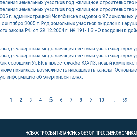
ыделения земельных участков под жилищное строительство 
деления земельных участков под жилищное строительство н
 2005 г. администрацией Челябинска выделено 97 земельных 
 сентябре 2005 г. Ряд земельных участков выделен в наруше
ного закона РФ от 29.12.2004 г. № 191-ФЗ «О введении в де
завод» завершена модернизация системы учета энергоресу
авод» завершена модернизация системы учета энергоресурс
 Как сообщили УрБК в пресс-службе ЮАИЗ, новый комплекс 
также появилась возможность наращивать каналы. Основные
бую информацию об энергоносителях.
5
1
2
3
4
6
7
8
9
10
...
59
НОВОСТИ
СОБЫТИЯ
АНОНСЫ
ОБЗОР ПРЕССЫ
ЭКОНОМИКА