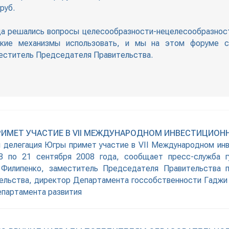
руб.
да решались вопросы целесообразности-нецелесообразност
какие механизмы использовать, и мы на этом форуме с
еститель Председателя Правительства.
ИМЕТ УЧАСТИЕ В VII МЕЖДУНАРОДНОМ ИНВЕСТИЦИОНН
я делегация Югры примет участие в VII Международном ин
 по 21 сентября 2008 года, сообщает пресс-служба гу
Филипенко, заместитель Председателя Правительства п
ельства, директор Департамента госсобственности Гаджи 
епартамента развития