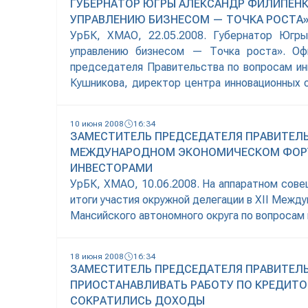
ГУБЕРНАТОР ЮГРЫ АЛЕКСАНДР ФИЛИПЕНК
УПРАВЛЕНИЮ БИЗНЕСОМ — ТОЧКА РОСТА
УрБК, ХМАО, 22.05.2008. Губернатор Югры
управлению бизнесом — Точка роста». Офи
председателя Правительства по вопросам и
Кушникова, директор центра инновационных 
Шоптенко. Напомним, что из 128 в финал Кубк
10 июня 2008
16:34
ЗАМЕСТИТЕЛЬ ПРЕДСЕДАТЕЛЯ ПРАВИТЕЛЬС
МЕЖДУНАРОДНОМ ЭКОНОМИЧЕСКОМ ФОРУМ
ИНВЕСТОРАМИ
УрБК, ХМАО, 10.06.2008. На аппаратном сов
итоги участия окружной делегации в XII Меж
Мансийского автономного округа по вопросам 
привлечении дополнительных финансовых сре
Капитал», НПФ «Газфонд» и управляющая
18 июня 2008
16:34
ЗАМЕСТИТЕЛЬ ПРЕДСЕДАТЕЛЯ ПРАВИТЕЛЬ
ПРИОСТАНАВЛИВАТЬ РАБОТУ ПО КРЕДИТО
СОКРАТИЛИСЬ ДОХОДЫ