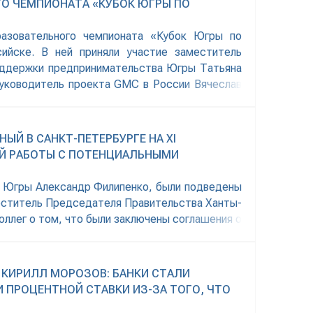
О ЧЕМПИОНАТА «КУБОК ЮГРЫ ПО
разовательного чемпионата «Кубок Югры по
ийске. В ней приняли участие заместитель
оддержки предпринимательства Югры Татьяна
руководитель проекта GMC в России Вячеслав
Й В САНКТ-ПЕТЕРБУРГЕ НА XI
Й РАБОТЫ С ПОТЕНЦИАЛЬНЫМИ
р Югры Александр Филипенко, были подведены
меститель Председателя Правительства Ханты-
оллег о том, что были заключены соглашения о
естве которых выступили группа «Ренессанс-
 КИРИЛЛ МОРОЗОВ: БАНКИ СТАЛИ
ПРОЦЕНТНОЙ СТАВКИ ИЗ-ЗА ТОГО, ЧТО