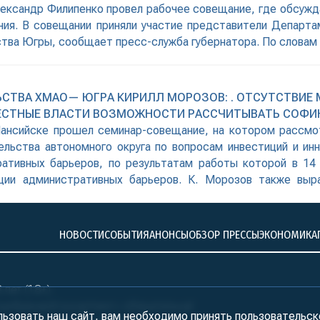
ександр Филипенко провел рабочее совещание, где обсужда
ния. В совещании приняли участие представители Департа
ства Югры, сообщает пресс-служба губернатора. По слова
 Морозова, изменения вызваны тем, что Центробанком
 согласно
ЬСТВА ХМАО— ЮГРА КИРИЛЛ МОРОЗОВ: . ОТСУТСТВИ
МЕСТНЫЕ ВЛАСТИ ВОЗМОЖНОСТИ РАССЧИТЫВАТЬ СОФИ
ансийске прошел семинар-совещание, на котором рассмо
льства автономного округа по вопросам инвестиций и ин
ративных барьеров, по результатам работы которой в 14 
ции административных барьеров. К. Морозов также выра
 «Работа пока не
НОВОСТИ
СОБЫТИЯ
АНОНСЫ
ОБЗОР ПРЕССЫ
ЭКОНОМИКА
лет (18+)
ралБизнесКонсалтинг» обязательна!
льзовать наш сайт, вам необходимо принять
пользовательск