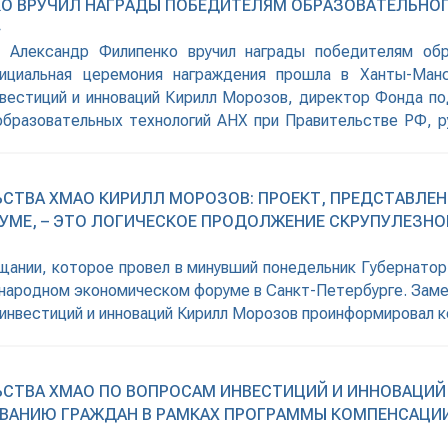
О ВРУЧИЛ НАГРАДЫ ПОБЕДИТЕЛЯМ ОБРАЗОВАТЕЛЬНОГ
»
 Александр Филипенко вручил награды победителям об
циальная церемония награждения прошла в Ханты-Манс
нвестиций и инноваций Кирилл Морозов, директор Фонда п
образовательных технологий АНХ при Правительстве РФ, 
а Югры вышли 8 команд,
ТВА ХМАО КИРИЛЛ МОРОЗОВ: ПРОЕКТ, ПРЕДСТАВЛЕННЫ
Е, – ЭТО ЛОГИЧЕСКОЕ ПРОДОЛЖЕНИЕ СКРУПУЛЕЗНО
ещании, которое провел в минувший понедельник Губернато
дународном экономическом форуме в Санкт-Петербурге. За
инвестиций и инноваций Кирилл Морозов проинформировал к
дств в сферу жилищного строительства. Инвесторы, в кач
СТВА ХМАО ПО ВОПРОСАМ ИНВЕСТИЦИЙ И ИННОВАЦИЙ
ВАНИЮ ГРАЖДАН В РАМКАХ ПРОГРАММЫ КОМПЕНСАЦИИ 