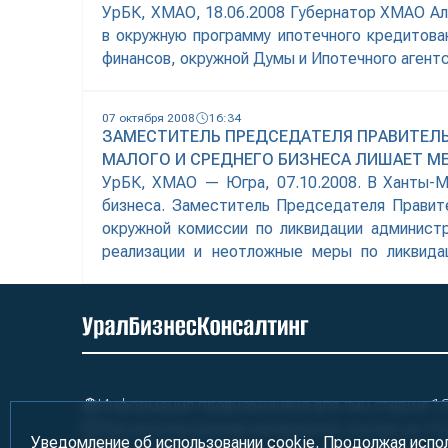
УрБК, ХМАО, 18.06.2008 Губернатор ХМАО Ал
в окружную программу ипотечного кредитова
финансов, окружной Думы и Ипотечного агент
вопросам инвестиций и инноваций Кирилла
рефинансирования с 10 до 10,75%. Напомним,
07 октября 2008
16:34
ЗАМЕСТИТЕЛЬ ПРЕДСЕДАТЕЛЯ ПРАВИТЕЛ
МАЛОГО И СРЕДНЕГО БИЗНЕСА ЛИШАЕТ 
УрБК, ХМАО — Югра, 07.10.2008. В Ханты-М
бизнеса. Заместитель Председателя Правите
окружной комиссии по ликвидации админист
реализации и неотложные меры по ликвида
Правительства в муниципальных образованиях.
Информация предназначена для лиц старше 18 
При использовании материалов ссылка на «У
Уведомление об использовании cookie. Продолжая испо