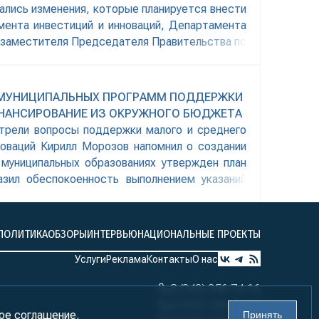
лись изменения, которые планируется внести
мента инвестиций и инноваций, Департамента
м заместителя Председателя Правительства по
 России в этом году была повышена ставка
Е МУНИЦИПАЛЬНЫХ ПРОГРАММ ПОДДЕРЖКИ
НАНСИРОВАНИЕ ИЗ ОКРУЖНОГО БЮДЖЕТА
трели вопросы поддержки малого и среднего
новаций Кирилл Морозов напомнил о создании
муниципальных образованиях утвержден план
зил обеспокоенность выполнением указаний
ПОЛИТИКА
ОБЗОРЫ
ИНТЕРВЬЮ
НАЦИОНАЛЬНЫЕ ПРОЕКТЫ
Услуги
Реклама
Контакты
О нас
8 (343) 356-74-16
8 (343) 356-74-17
ое соглашение.
Принять