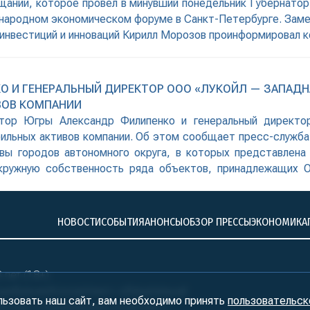
ещании, которое провел в минувший понедельник Губернато
дународном экономическом форуме в Санкт-Петербурге. За
инвестиций и инноваций Кирилл Морозов проинформировал к
дств в сферу жилищного строительства. Инвесторы, в кач
О И ГЕНЕРАЛЬНЫЙ ДИРЕКТОР ООО «ЛУКОЙЛ — ЗАПАДН
ВОВ КОМПАНИИ
рнатор Югры Александр Филипенко и генеральный дирек
ильных активов компании. Об этом сообщает пресс-служба
лавы городов автономного округа, в которых представлена
окружную собственность ряда объектов, принадлежащих
портивные,
НОВОСТИ
СОБЫТИЯ
АНОНСЫ
ОБЗОР ПРЕССЫ
ЭКОНОМИКА
лет (18+)
ралБизнесКонсалтинг» обязательна!
льзовать наш сайт, вам необходимо принять
пользовательск
нтство «УралБизнесКонсалтинг»