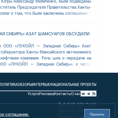
р Югры Александр Филипенко, были подведены
меститель Председателя Правительства Ханты-
оллег о том, что были заключены соглашения о
естве которых выступили группа «Ренессанс-
АЯ СИБИРЬ» АЗАТ ШАМСУАРОВ ОБСУДИЛИ
тор ООО «ЛУКОЙЛ — Западная Сибирь» Азат
 губернатора Ханты-Мансийского автономного
 нефтяная компания. Речь шла о передаче на
 ООО «ЛУКОЙЛ — Западная Сибирь», в числе
ПОЛИТИКА
ОБЗОРЫ
ИНТЕРВЬЮ
НАЦИОНАЛЬНЫЕ ПРОЕКТЫ
Услуги
Реклама
Контакты
О нас
8 (343) 356-74-16
8 (343) 356-74-17
ое соглашение.
Принять
8 (343) 356-74-18