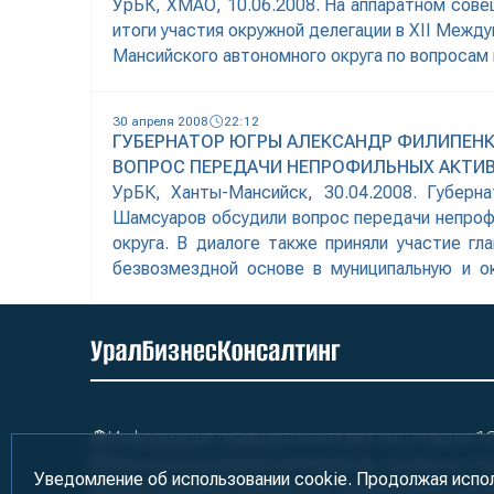
УрБК, ХМАО, 10.06.2008. На аппаратном сов
итоги участия окружной делегации в XII Меж
Мансийского автономного округа по вопросам 
привлечении дополнительных финансовых сре
Капитал», НПФ «Газфонд» и управляющая
30 апреля 2008
22:12
ГУБЕРНАТОР ЮГРЫ АЛЕКСАНДР ФИЛИПЕНК
ВОПРОС ПЕРЕДАЧИ НЕПРОФИЛЬНЫХ АКТИ
УрБК, Ханты-Мансийск, 30.04.2008. Губе
Шамсуаров обсудили вопрос передачи непроф
округа. В диалоге также приняли участие г
безвозмездной основе в муниципальную и 
которых находятся гостиницы, общежития, с
Информация предназначена для лиц старше 18 
При использовании материалов ссылка на «У
Уведомление об использовании cookie. Продолжая испо
2000-2026
Информационно-аналитическое аге