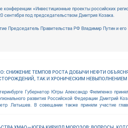
те конференции «Инвестиционные проекты российских реги
 20 сентября под председательством Дмитрия Козака.
стие Председатель Правительства РФ Владимир Путин и его
О: СНИЖЕНИЕ ТЕМПОВ РОСТА ДОБЫЧИ НЕФТИ ОБЪЯСН
ЕСТОРОЖДЕНИЙ, ТАК И ХРОНИЧЕСКИМ НЕВЫПОЛНЕНИЕ
катеринбурге Губернатор Югры Александр Филипенко принял
регионального развития Российской Федерации Дмитрий Ко
етр Латышев. В совещании также приняли участие главы
номного округа. Об этом сообщает пресс-служба губернат
тановился на
ЬСТВА ХМАО—ЮГРА КИРИЛЛ МОРОЗОВ: ВОПРОСЫ, КОТ